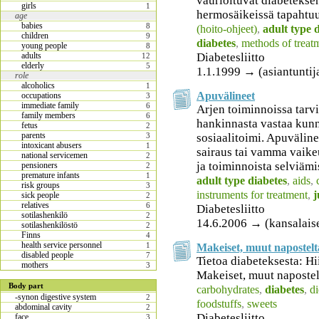
vaurioituvat diabetekse
girls
1
hermosäikeissä tapahtu
age
babies
8
(hoito-ohjeet)
,
adult type 
children
9
diabetes
,
methods of treat
young people
8
Diabetesliitto
adults
12
elderly
5
1.1.1999 → (asiantuntij
role
alcoholics
1
Apuvälineet
occupations
3
immediate family
6
Arjen toiminnoissa tarv
family members
6
hankinnasta vastaa kunn
fetus
2
parents
sosiaalitoimi. Apuvälinei
3
intoxicant abusers
1
sairaus tai vamma vaike
national servicemen
2
ja toiminnoista selviämi
pensioners
2
premature infants
1
adult type diabetes
,
aids
,
risk groups
3
instruments for treatment
,
j
sick people
2
relatives
6
Diabetesliitto
sotilashenkilö
2
14.6.2006 → (kansalais
sotilashenkilöstö
2
Finns
4
health service personnel
1
Makeiset, muut napostelt
disabled people
7
Tietoa diabeteksesta: Hi
mothers
3
Makeiset, muut napostel
Body part
carbohydrates
,
diabetes
,
di
-synon digestive system
2
foodstuffs
,
sweets
abdominal cavity
2
Diabetesliitto
face
3