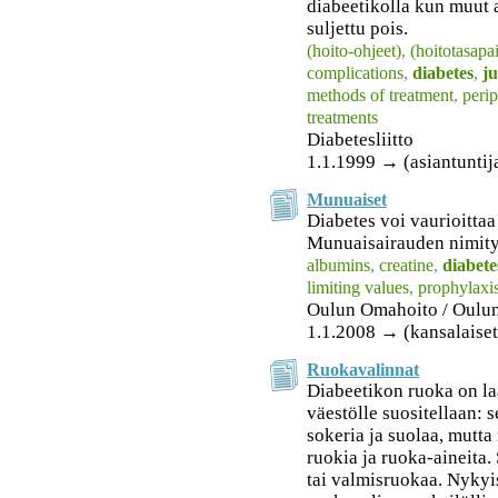
diabeetikolla kun muut a
suljettu pois.
(hoito-ohjeet)
,
(hoitotasapa
complications
,
diabetes
,
ju
methods of treatment
,
peri
treatments
Diabetesliitto
1.1.1999 → (asiantuntij
Munuaiset
Diabetes voi vaurioitta
Munuaisairauden nimitys
albumins
,
creatine
,
diabete
limiting values
,
prophylaxi
Oulun Omahoito / Oulu
1.1.2008 → (kansalaiset
Ruokavalinnat
Diabeetikon ruoka on l
väestölle suositellaan: s
sokeria ja suolaa, mutta 
ruokia ja ruoka-aineita. 
tai valmisruokaa. Nykyi