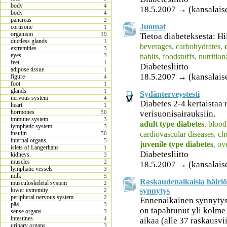
body
4
18.5.2007 → (kansalais
body
4
pancreas
2
Juomat
cortisone
1
organism
19
Tietoa diabeteksesta: Hi
ductless glands
1
beverages
,
carbohydrates
,
extremities
3
eyes
habits
,
foodstuffs
,
nutritio
3
feet
1
Diabetesliitto
adipose tissue
1
18.5.2007 → (kansalais
figure
4
foot
1
glands
1
Sydänterveystesti
nervous system
4
Diabetes 2-4 kertaistaa r
heart
1
hormones
verisuonisairauksiin.
50
immune system
3
adult type diabetes
,
blood
lymphatic system
3
cardiovascular diseases
,
ch
insulin
50
internal organs
5
juvenile type diabetes
,
ov
islets of Langerhans
1
Diabetesliitto
kidneys
3
muscles
2
18.5.2007 → (kansalais
lymphatic vessels
3
milk
5
Raskaudenaikaisia häiriö
musculoskeletal system
2
synnytys
lower extremity
2
peripheral nervous system
2
Ennenaikainen synnytys 
pää
3
on tapahtunut yli kolme
sense organs
3
intestines
4
aikaa (alle 37 raskausvi
urinary organs
3