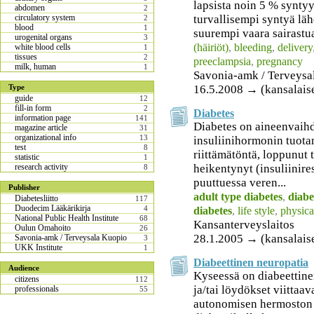
lapsista noin 5 % syntyy
abdomen
2
turvallisempi syntyä läh
circulatory system
2
blood
1
suurempi vaara sairastu
urogenital organs
3
(häiriöt)
,
bleeding
,
delivery
white blood cells
1
tissues
2
preeclampsia
,
pregnancy
milk, human
1
Savonia-amk / Terveysa
16.5.2008 → (kansalais
Type
guide
12
fill-in form
2
Diabetes
information page
141
Diabetes on aineenvaihd
magazine article
31
organizational info
13
insuliinihormonin tuota
test
8
riittämätöntä, loppunut
statistic
1
heikentynyt (insuliinires
research activity
8
puuttuessa veren...
Publisher
adult type diabetes
,
diabe
Diabetesliitto
117
Duodecim Lääkärikirja
4
diabetes
,
life style
,
physica
National Public Health Institute
68
Kansanterveyslaitos
Oulun Omahoito
26
28.1.2005 → (kansalais
Savonia-amk / Terveysala Kuopio
3
UKK Institute
1
Diabeettinen neuropatia
Audience
Kyseessä on diabeettinen
citizens
112
ja/tai löydökset viittaa
professionals
55
autonomisen hermoston 