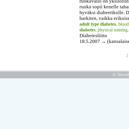
ruokavalio on yksilöllin
ruoka sopii kenelle taha
hyväksi diabeetikolle. D
harkiten, vaikka erikois
adult type diabetes
,
blood
diabetes
,
physical training
Diabetesliitto
18.5.2007 → (kansalais
2
© TerveS