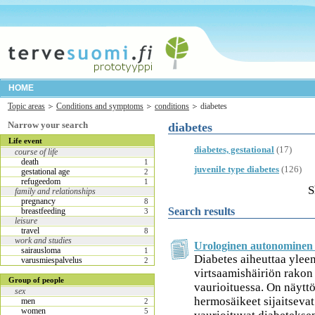
HOME
Topic areas
Conditions and symptoms
conditions
diabetes
Narrow your search
diabetes
Life event
diabetes, gestational
(17)
course of life
death
1
juvenile type diabetes
(126)
gestational age
2
refugeedom
1
S
family and relationships
pregnancy
8
Search results
breastfeeding
3
leisure
travel
8
work and studies
Urologinen autonominen
sairausloma
1
Diabetes aiheuttaa ylee
varusmiespalvelus
2
virtsaamishäiriön rako
Group of people
vaurioituessa. On näyttö
sex
hermosäikeet sijaitseva
men
2
women
5