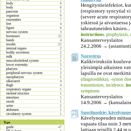
body
6
Hengitystieinfektiot, ku
body
6
(respiratory syncytial v
pancreas
1
organism
9
(severe acute respirator
extremities
7
yskiessä ja aivastaessa j
feet
4
tahrautuneiden käsien...
figure
6
nervous system
3
instructions
,
prophylaxis
,
hormones
22
Kansanterveyslaitos
hands
4
insulin
22
24.2.2006 → (asiantunti
internal organs
2
bodily secretions
2
Norovirus
milk
2
musculoskeletal system
Kalikiviruksiin kuuluva
1
lower extremity
5
yleisimpiä aikuisten vat
pharynx
1
lapsilla ne ovat merkitt
peripheral nervous system
2
nasopharynx
1
(diagnostiikka)
,
-synon dis
olkavarret
4
transmission
,
incidence
,
in
thigh
4
respiratory organs
1
symptoms
skeletal structure
1
Kansanterveyslaitos
intestines
1
stools
14.9.2006 → (kansalais
1
urine
2
abdomen
1
Suoritusohje: kävelynope
circulatory system
1
Kävelynopeuden mittaam
Type
vapaata tilaa noin 3 met
guide
47
lattiaan teipillä 2,44 m