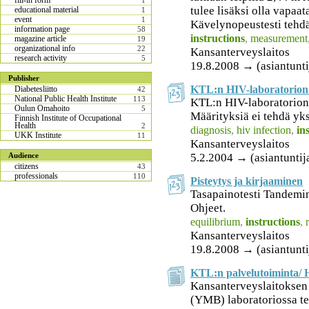
fill-in form
1
tulee lisäksi olla vapaat
educational material
1
event
1
Kävelynopeustesti tehdää
information page
58
instructions
,
measurement
magazine article
19
organizational info
22
Kansanterveyslaitos
research activity
5
19.8.2008 → (asiantunti
Publisher
KTL:n HIV-laboratorion 
Diabetesliitto
42
National Public Health Institute
113
KTL:n HIV-laboratorion 
Oulun Omahoito
5
Määrityksiä ei tehdä yks
Finnish Institute of Occupational
Health
2
diagnosis
,
hiv infection
,
in
UKK Institute
11
Kansanterveyslaitos
5.2.2004 → (asiantuntij
Audience
citizens
43
professionals
110
Pisteytys ja kirjaaminen
Tasapainotesti Tandemin
Ohjeet.
equilibrium
,
instructions
,
Kansanterveyslaitos
19.8.2008 → (asiantunti
KTL:n palvelutoiminta/ 
Kansanterveyslaitoksen
(YMB) laboratoriossa t