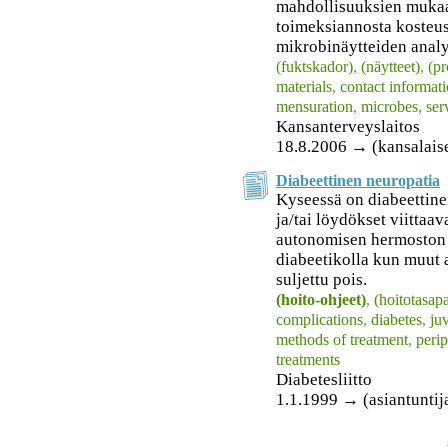
mahdollisuuksien muka
toimeksiannosta kosteus
mikrobinäytteiden analy
(fuktskador)
,
(näytteet)
,
(pr
materials
,
contact informat
mensuration
,
microbes
,
ser
Kansanterveyslaitos
18.8.2006 → (kansalais
Diabeettinen neuropatia
Kyseessä on diabeettinen
ja/tai löydökset viittaa
autonomisen hermoston 
diabeetikolla kun muut a
suljettu pois.
(hoito-ohjeet)
,
(hoitotasap
complications
,
diabetes
,
ju
methods of treatment
,
peri
treatments
Diabetesliitto
1.1.1999 → (asiantuntij