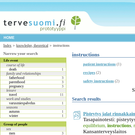
HOME
Index
knowledge, theoretical
instructions
Narrow your search
instructions
Life event
patient instructions
(1)
course of life
death
1
recipes
(2)
family and relationships
fatherhood
3
safety instructions
(2)
parenthood
3
pregnancy
3
S
leisure
travel
11
Search results
work and studies
varusmiespalvelus
1
seasons
autumn
1
Pisteytys jalat rinnakkai
winter
1
Tasapainotesti: pisteyty
Group of people
equilibrium
,
instructions
,
sex
Kansanterveyslaitos
men
3