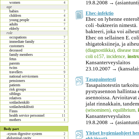
19.8.2008 → (asiantunti
women
4
age
babies
7
Ehec-infektio
children
4
Ehec on lyhenne entero
young people
4
adults
coli -bakteerin nimestä. 
7
elderly
4
bakteeri, joka voi aiheut
role
Ehec on sellainen E. coli
occupations
7
immediate family
2
shigatoksiineja, ja aiheu
customers
1
(diagnostiikka)
,
disease tra
deceased
1
family members
2
coli o157
,
incidence
,
instr
fetus
1
Kansanterveyslaitos
parents
1
twins
23.10.2007 → (kansalai
1
travellers
9
national servicemen
1
Tasapainotesti
pensioners
1
Tasapainotestin tarkoit
patients
2
risk groups
5
pystyasennon hallintaa e
siblings
1
asennoissa. Arvioitavat
relatives
2
sotilashenkilö
1
jalat rinnakkain, tandem
sotilashenkilöstö
1
(seisominen)
,
equilibrium
,
Finns
1
Kansanterveyslaitos
health service personnel
11
mothers
1
19.8.2008 → (asiantunti
Body part
Yleiset hygieniaohjeet he
-synon digestive system
2
ehkäisystä
abdominal cavity
1