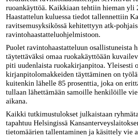
ruoankäyttöä. Kaikkiaan tehtiin hieman yli 
Haastattelun kuluessa tiedot tallennettiin K
ravitsemusyksikössä kehitettyyn atk-pohja
ravintohaastatteluohjelmistoon.
Puolet ravintohaastatteluun osallistuneista 
täytettäväksi omaa ruokakäyttöään kuvailev
piti uudenlaista ruokakirjanpitoa. Yleisesti o
kirjanpitolomakkeiden täyttäminen on työläs
kuitenkin lähelle 85 prosenttia, joka on eri
tullaan lähettämään samoille henkilöille vi
aikana.
Kaikki tutkimustulokset julkaistaan ryhmätas
tapahtuu Helsingissä Kansanterveyslaitokse
tietomäärien tallentaminen ja käsittely vie 