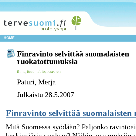
HOME
Finravinto selvittää suomalaisten
ruokatottumuksia
finns
,
food habits
,
research
Paturi, Merja
Julkaistu 28.5.2007
Finravinto selvittää suomalaisten
Mitä Suomessa syödään? Paljonko ravintoaine
keskimäärin saadaan? Näihin kysymyksiin v