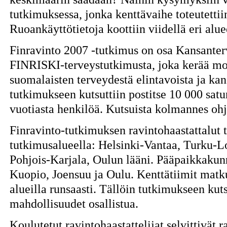
tutkimuksessa, jonka kenttävaihe toteutett
Ruoankäyttötietoja koottiin viidellä eri alu
Finravinto 2007 -tutkimus on osa Kansanter
FINRISKI-terveystutkimusta, joka kerää mon
suomalaisten terveydestä elintavoista ja ka
tutkimukseen kutsuttiin postitse 10 000 sat
vuotiasta henkilöä. Kutsuista kolmannes ohja
Finravinto-tutkimuksen ravintohaastattalut t
tutkimusalueella: Helsinki-Vantaa, Turku-L
Pohjois-Karjala, Oulun lääni. Pääpaikkakunn
Kuopio, Joensuu ja Oulu. Kenttätiimit matk
alueilla runsaasti. Tällöin tutkimukseen kut
mahdollisuudet osallistua.
Koulutetut ravintohaastattelijat selvittivät 