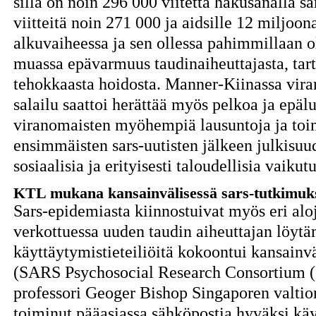
sillä on noin 296 000 viitettä hakusanalla s
viitteitä noin 271 000 ja aidsille 12 miljoo
alkuvaiheessa ja sen ollessa pahimmillaan 
muassa epävarmuus taudinaiheuttajasta, tartt
tehokkaasta hoidosta. Manner-Kiinassa vira
salailu saattoi herättää myös pelkoa ja epäl
viranomaisten myöhempiä lausuntoja ja toim
ensimmäisten sars-uutisten jälkeen julkisuud
sosiaalisia ja erityisesti taloudellisia vaikut
KTL mukana kansainvälisessä sars-tutkimuk
Sars-epidemiasta kiinnostuivat myös eri aloj
verkottuessa uuden taudin aiheuttajan löytäm
käyttäytymistieteiliöitä kokoontui kansainv
(SARS Psychosocial Research Consortium 
professori Geoger Bishop Singaporen valtion
toiminut pääasiassa sähköpostia hyväksi kä