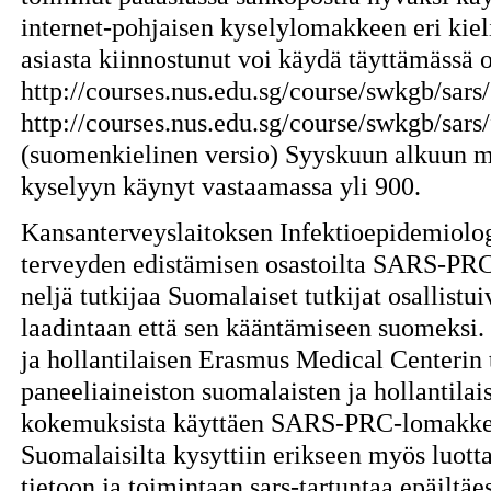
internet-pohjaisen kyselylomakkeen eri kiel
asiasta kiinnostunut voi käydä täyttämässä o
http://courses.nus.edu.sg/course/swkgb/sars/
http://courses.nus.edu.sg/course/swkgb/sars/
(suomenkielinen versio) Syyskuun alkuun m
kyselyyn käynyt vastaamassa yli 900.
Kansanterveyslaitoksen Infektioepidemiolo
terveyden edistämisen osastoilta SARS-PRC-
neljä tutkijaa Suomalaiset tutkijat osallist
laadintaan että sen kääntämiseen suomeksi
ja hollantilaisen Erasmus Medical Centerin 
paneeliaineiston suomalaisten ja hollantilais
kokemuksista käyttäen SARS-PRC-lomakkeen
Suomalaisilta kysyttiin erikseen myös luott
tietoon ja toimintaan sars-tartuntaa epäiltäe