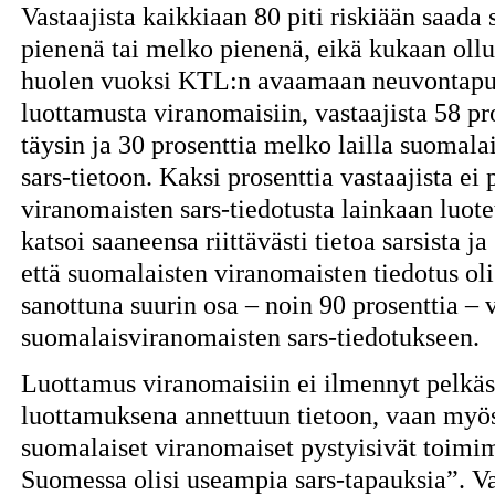
Vastaajista kaikkiaan 80 piti riskiään saada s
pienenä tai melko pienenä, eikä kukaan ollut
huolen vuoksi KTL:n avaamaan neuvontapu
luottamusta viranomaisiin, vastaajista 58 pr
täysin ja 30 prosenttia melko lailla suomal
sars-tietoon. Kaksi prosenttia vastaajista ei
viranomaisten sars-tiedotusta lainkaan luote
katsoi saaneensa riittävästi tietoa sarsista 
että suomalaisten viranomaisten tiedotus oli
sanottuna suurin osa – noin 90 prosenttia – v
suomalaisviranomaisten sars-tiedotukseen.
Luottamus viranomaisiin ei ilmennyt pelkäs
luottamuksena annettuun tietoon, vaan myös
suomalaiset viranomaiset pystyisivät toimim
Suomessa olisi useampia sars-tapauksia”. Va