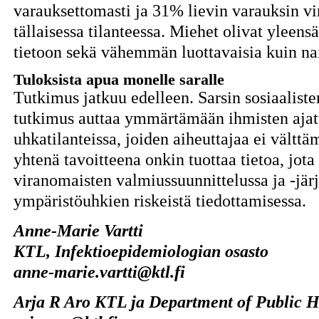
varauksettomasti ja 31% lievin varauksin v
tällaisessa tilanteessa. Miehet olivat yle
tietoon sekä vähemmän luottavaisia kuin nai
Tuloksista apua monelle saralle
Tutkimus jatkuu edelleen. Sarsin sosiaaliste
tutkimus auttaa ymmärtämään ihmisten ajatt
uhkatilanteissa, joiden aiheuttajaa ei vältt
yhtenä tavoitteena onkin tuottaa tietoa, jot
viranomaisten valmiussuunnittelussa ja -järje
ympäristöuhkien riskeistä tiedottamisessa.
Anne-Marie Vartti
KTL, Infektioepidemiologian osasto
anne-marie.vartti@ktl.fi
Arja R Aro KTL ja Department of Public 