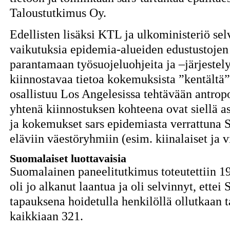
Taloustutkimus Oy.
Edellisten lisäksi KTL ja ulkoministeriö se
vaikutuksia epidemia-alueiden edustustojen 
parantamaan työsuojeluohjeita ja –järjestely
kiinnostavaa tietoa kokemuksista ”kentältä”
osallistuu Los Angelesissa tehtävään antropo
yhtenä kiinnostuksen kohteena ovat siellä 
ja kokemukset sars epidemiasta verrattuna 
eläviin väestöryhmiin (esim. kiinalaiset ja v
Suomalaiset luottavaisia
Suomalainen paneelitutkimus toteutettiin 19
oli jo alkanut laantua ja oli selvinnyt, ette
tapauksena hoidetulla henkilöllä ollutkaan t
kaikkiaan 321.