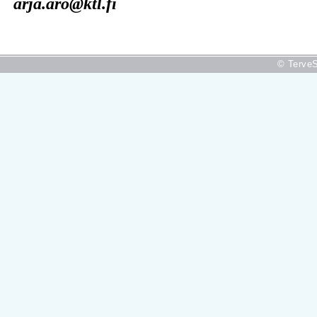
arja.aro@ktl.fi
© TerveS