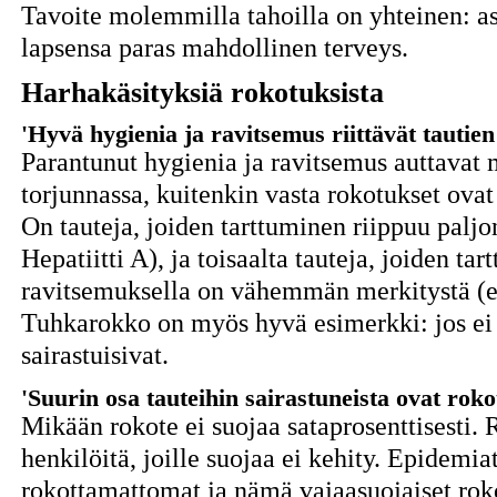
Tavoite molemmilla tahoilla on yhteinen: as
lapsensa paras mahdollinen terveys.
Harhakäsityksiä rokotuksista
'Hyvä hygienia ja ravitsemus riittävät tautien
Parantunut hygienia ja ravitsemus auttavat m
torjunnassa, kuitenkin vasta rokotukset ova
On tauteja, joiden tarttuminen riippuu paljo
Hepatiitti A), ja toisaalta tauteja, joiden ta
ravitsemuksella on vähemmän merkitystä (es
Tuhkarokko on myös hyvä esimerkki: jos ei r
sairastuisivat.
'Suurin osa tauteihin sairastuneista ovat rokot
Mikään rokote ei suojaa sataprosenttisesti. 
henkilöitä, joille suojaa ei kehity. Epidemia
rokottamattomat ja nämä vajaasuojaiset roko