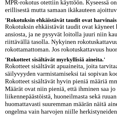
MPR-rokotus otettiin käyttöön. Kyseessä on 
erillisestä mutta samaan ikäkauteen ajoittu
'Rokotuksin ehkäistävät taudit ovat harvinaisi
Rokotuksin ehkäistävät taudit ovat käyneet h
ansiosta, ja ne pysyvät loitolla juuri niin 
riittävällä tasolla. Nykyinen rokotuskattavu
rokottamattoman. Jos rokotuskattavuus huono
'Rokotteet sisältävät myrkyllisiä aineita.'
Rokotteet sisältävät apuaineita, joita tarvit
säilyvyyden varmistamiseksi tai sopivan k
Rokotteet sisältävät hyvin pieniä määriä m
Määrät ovat niin pieniä, että ihminen saa j
liikennepäästöistä, huoneilmasta sekä ruua
huomattavasti suuremman määrän näitä aine
ongelma vain harvojen niille herkistyneiden