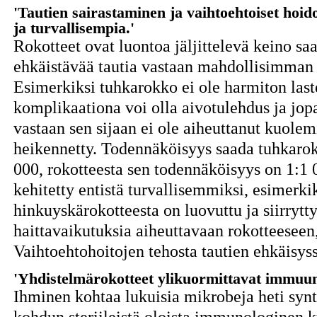
'Tautien sairastaminen ja vaihtoehtoiset hoid
ja turvallisempia.'
Rokotteet ovat luontoa jäljittelevä keino sa
ehkäistävää tautia vastaan mahdollisimman 
Esimerkiksi tuhkarokko ei ole harmiton last
komplikaationa voi olla aivotulehdus ja jop
vastaan sen sijaan ei ole aiheuttanut kuolem
heikennetty. Todennäköisyys saada tuhkarok
000, rokotteesta sen todennäköisyys on 1:1
kehitetty entistä turvallisemmiksi, esimerki
hinkuyskärokotteesta on luovuttu ja siirry
haittavaikutuksia aiheuttavaan rokotteeseen
Vaihtoehtohoitojen tehosta tautien ehkäisyssä
'Yhdistelmärokotteet ylikuormittavat immuun
Ihminen kohtaa lukuisia mikrobeja heti synt
kohdun steriileistä oloista immunologinen k