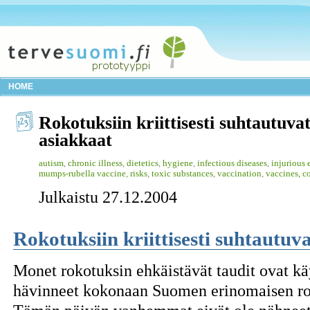
HOME
Rokotuksiin kriittisesti suhtautuva
asiakkaat
autism
,
chronic illness
,
dietetics
,
hygiene
,
infectious diseases
,
injurious 
mumps-rubella vaccine
,
risks
,
toxic substances
,
vaccination
,
vaccines, 
Julkaistu 27.12.2004
Rokotuksiin kriittisesti suhtautuv
Monet rokotuksin ehkäistävät taudit ovat käy
hävinneet kokonaan Suomen erinomaisen ro