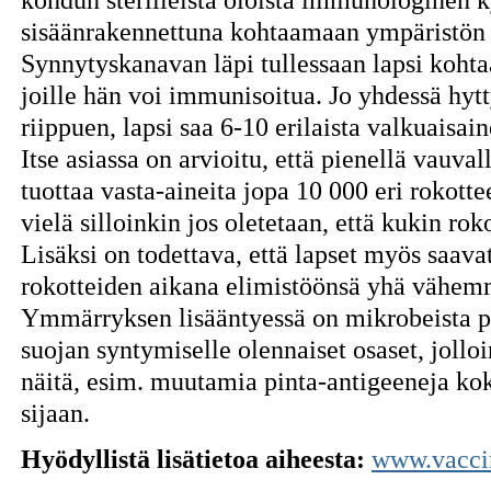
sisäänrakennettuna kohtaamaan ympäristön 
Synnytyskanavan läpi tullessaan lapsi kohta
joille hän voi immunisoitua. Jo yhdessä hytt
riippuen, lapsi saa 6-10 erilaista valkuaisain
Itse asiassa on arvioitu, että pienellä vauval
tuottaa vasta-aineita jopa 10 000 eri rokott
vielä silloinkin jos oletetaan, että kukin rok
Lisäksi on todettava, että lapset myös saav
rokotteiden aikana elimistöönsä yhä vähem
Ymmärryksen lisääntyessä on mikrobeista p
suojan syntymiselle olennaiset osaset, jollo
näitä, esim. muutamia pinta-antigeeneja ko
sijaan.
Hyödyllistä lisätietoa aiheesta:
www.vaccin