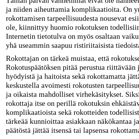
Tämän päivän vanhemmat eivät ole nähneet 
ja niiden aiheuttamia komplikaatioita. On 
rokottamisen tarpeellisuudesta nousevat esi
ole, kiinnittyy huomio rokotuksen todellisiin
Internetin tietotulva on myös osaltaan vaikut
yhä useammin saapuu ristiriitaisista tiedoi
Rokottajan on tärkeä muistaa, että rokotuks
Rokotuspäätöksen pitää perustua riittävään 
hyödyistä ja haitoista sekä rokottamatta jät
keskustella avoimesti rokotusten tarpeellis
ja oikaista mahdolliset virhekäsitykset. Siks
rokottaja itse on perillä rokotuksin ehkäistäv
komplikaatioista sekä rokotteiden todellisis
tärkeää kunnioittaa asiakkaan näkökantaa ja
päätöstä jättää itsensä tai lapsensa rokottam