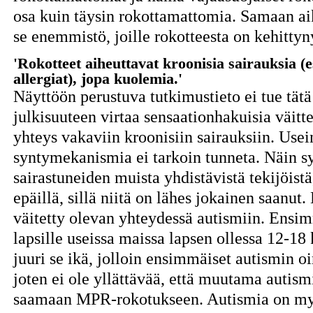
osa kuin täysin rokottamattomia. Samaan ai
se enemmistö, joille rokotteesta on kehittyn
'Rokotteet aiheuttavat kroonisia sairauksia (e
allergiat), jopa kuolemia.'
Näyttöön perustuva tutkimustieto ei tue tätä
julkisuuteen virtaa sensaationhakuisia väitteit
yhteys vakaviin kroonisiin sairauksiin. Usei
syntymekanismia ei tarkoin tunneta. Näin s
sairastuneiden muista yhdistävistä tekijöistä
epäillä, sillä niitä on lähes jokainen saanu
väitetty olevan yhteydessä autismiin. Ens
lapsille useissa maissa lapsen ollessa 12-1
juuri se ikä, jolloin ensimmäiset autismin o
joten ei ole yllättävää, että muutama autism
saamaan MPR-rokotukseen. Autismia on myö