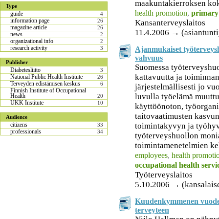
maakuntakierroksen ko
Type
health promotion
,
primary 
guide
4
information page
26
Kansanterveyslaitos
magazine article
26
11.4.2006 → (asiantunti
news
2
organizational info
2
research activity
Ajanmukaiset työterveysh
3
vahvuus
Publisher
Suomessa työterveyshuo
Diabetesliitto
3
kattavuutta ja toiminnan
National Public Health Institute
26
Terveyden edistämisen keskus
6
järjestelmällisesti jo 
Finnish Institute of Occupational
luvulla työelämä muuttu
Health
20
UKK Institute
10
käyttöönoton, työorgani
taitovaatimusten kasvu
Audience
toimintakyvyn ja työhyv
citizens
33
professionals
34
työterveyshuollon monia
toimintamenetelmien keh
employees
,
health promoti
occupational health servi
Työterveyslaitos
5.10.2006 → (kansalais
Kuudenkymmenen vuoden
terveyteen