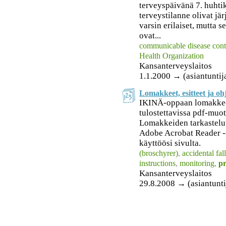
terveyspäivänä 7. huhti
terveystilanne olivat jä
varsin erilaiset, mutta s
ovat...
communicable disease cont
Health Organization
Kansanterveyslaitos
1.1.2000 → (asiantuntij
Lomakkeet, esitteet ja oh
IKINÄ-oppaan lomakkeet 
tulostettavissa pdf-muoto
Lomakkeiden tarkastelu
Adobe Acrobat Reader -o
käyttöösi sivulta.
(broschyrer)
,
accidental fal
instructions
,
monitoring
,
pr
Kansanterveyslaitos
29.8.2008 → (asiantunti