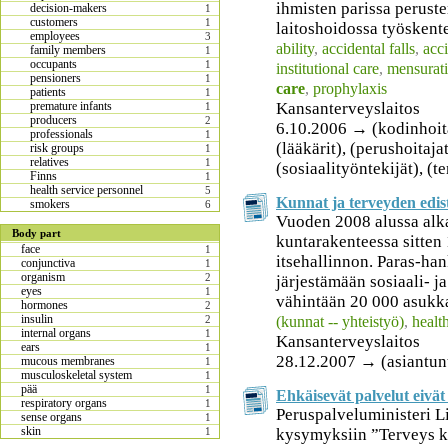
ihmisten parissa peruste
decision-makers
1
customers
1
laitoshoidossa työskente
employees
3
ability
,
accidental falls
,
acc
family members
1
occupants
1
institutional care
,
mensurat
pensioners
1
care
,
prophylaxis
patients
1
Kansanterveyslaitos
premature infants
1
producers
2
6.10.2006 → (kodinhoita
professionals
1
(lääkärit), (perushoitajat
risk groups
1
relatives
1
(sosiaalityöntekijät), (t
Finns
1
health service personnel
5
Kunnat ja terveyden edist
smokers
6
Vuoden 2008 alussa alka
Body part
kuntarakenteessa sitten 
face
1
itsehallinnon. Paras-han
conjunctiva
1
organism
2
järjestämään sosiaali- j
eyes
1
vähintään 20 000 asukka
hormones
2
insulin
(kunnat -- yhteistyö)
,
healt
2
internal organs
1
Kansanterveyslaitos
ears
1
28.12.2007 → (asiantunt
mucous membranes
1
musculoskeletal system
1
pää
1
Ehkäisevät palvelut eivä
respiratory organs
1
Peruspalveluministeri L
sense organs
1
skin
kysymyksiin ”Terveys k
1