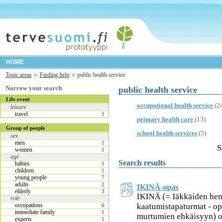
HOME
Topic areas
Finding help
public health service
Narrow your search
public health service
Life event
occupational health service
(2
leisure
travel
1
primary health care
(13)
Group of people
school health services
(5)
sex
men
1
S
women
1
age
Search results
babies
1
children
1
young people
7
adults
2
IKINÄ-opas
elderly
3
IKINÄ (= Iäkkäiden hen
role
kaatumistapaturmat - op
occupations
6
immediate family
1
murtumien ehkäisyyn) on
experts
1