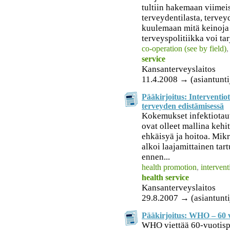
tultiin hakemaan viimei
terveydentilasta, terveyd
kuulemaan mitä keinoja
terveyspolitiikka voi tar
co-operation (see by field)
service
Kansanterveyslaitos
11.4.2008 → (asiantunti
Pääkirjoitus: Interventi
terveyden edistämisessä
Kokemukset infektiotaut
ovat olleet mallina kehi
ehkäisyä ja hoitoa. Mik
alkoi laajamittainen tart
ennen...
health promotion
,
intervent
health service
Kansanterveyslaitos
29.8.2007 → (asiantunti
Pääkirjoitus: WHO – 60 
WHO viettää 60-vuotis