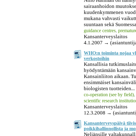
Niilo Hallman on nähnyt
sairaanhoidon muutoks
kuudenkymmenen vuoden 
mukana vahvasti vaikut
suuntaan sekä Suomessa 
guidance centres
,
premature
Kansanterveyslaitos
4.1.2007 → (asiantuntij
WHO:n toiminta nojaa yh
verkostoihin
Kansallisia tutkimuslait
hyödyntämään kansainvä
Kansainliiton aikaan. Tu
ensimmäiset kansainväli
biologisten tuotteiden...
co-operation (see by field)
scientific research instituti
Kansanterveyslaitos
12.3.2008 → (asiantunti
Kansanterveyspäivä tiivis
poikkihallinnollista ja mo
Neljänsille valtakunnall