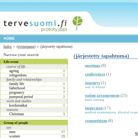
HOME
Index
(evenemang)
(järjestetty tapahtuma)
Narrow your search
(järjestetty tapahtuma)
Life event
meetings
(9)
course of life
ageing
2
conferences
(1)
refugeedom
1
family and relationships
journeys
(1)
family life
1
way to school
fatherhood
1
pregnancy
7
eating arrangement
(25)
puerperal period
2
mass catering
work and studies
koulumatkat
1
inspection
(17)
seasons
medical examinations
,
physical exam
Christmas
5
competitions
(8)
Group of people
sex
men
17
S
women
19