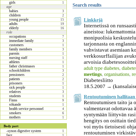
girls
1
Search results
age
babies
3
children
2
Linkkejä
young people
15
adults
19
Internetissä on runsaast
elderly
16
aineistoa: lukemattomi
role
occupations
7
monipuolisia keskustelu
immediate family
3
tarjonnasta on englannin
customers
1
vahvistavat asemiaan kok
family members
3
parents
1
verkkosurffailijan avuks
nursing staff
1
arvoisia diabetesosoittei
athletes
1
father christmases
1
adult type diabetes
,
diabete
schoolchildren
3
meetings
,
organisations
,
re
pensioners
2
patients
2
Diabetesliitto
prisoners
1
18.5.2007 → (kansalais
sick people
1
relatives
3
students
Rentoutuminen hallitaan 
1
Finns
9
Rentoutumisen taito ja 
sökande
1
valmentavat odottavaa ä
health service personnel
4
smokers
6
syntymään liittyvän ras
mothers
1
hengitys on osittain tie
voi myös tietoisesti ohj
Body part
-synon digestive system
1
rentoutuminen virkistä
face
1