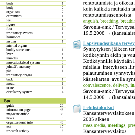
rentoutumista ja oikeaa 
body
1
body
2
kuin kaikkia muitakin tai
organism
7
rentoutumisasennoista.
extremities
1
feet
anguish
,
breathing
,
breathi
1
figure
1
Savonia-amk / Terveysa
foot
1
19.5.2008 → (kansalais
respiratory system
1
hormones
1
insulin
1
Lapsivuodeaikana terveyd
internal organs
4
Synnytyksen jälkeen ter
bodily secretions
1
liver
kotikäynnin äidin ja va
1
muscles
1
Kotikäynnillä käydään 
musculoskeletal system
3
mieliala, imetykseen liit
jointsâ¨, anatomy
1
pää
1
palautuminen synnytykses
respiratory organs
3
käsitekartan, avulla sy
back
1
mouth
1
convalescence
,
delivery
,
in
urine
1
Savonia-amk / Terveysa
circulatory system
4
14.5.2008 → (kansalais
Type
guide
20
Lehdistökutsut
information page
43
Kansanterveyslaitoksen 
magazine article
35
news
2005 alkaen.
5
organizational info
40
mass media
,
meetings
,
pre
test
17
Kansanterveyslaitos
research activity
6