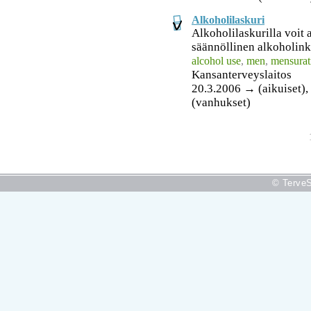
Alkoholilaskuri
Alkoholilaskurilla voit 
säännöllinen alkoholinku
alcohol use
,
men
,
mensurat
Kansanterveyslaitos
20.3.2006 → (aikuiset), (
(vanhukset)
© TerveS