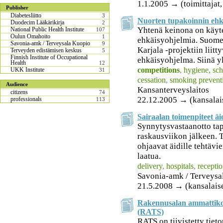
1.1.2005 → (toimittajat, 
Publisher
Diabetesliitto
3
Nuorten tupakoinnin ehk
Duodecim Lääkärikirja
2
Yhtenä keinona on käyte
National Public Health Institute
107
Oulun Omahoito
1
ehkäisyohjelmia. Suome
Savonia-amk / Terveysala Kuopio
9
Karjala -projektiin liit
Terveyden edistämisen keskus
5
Finnish Institute of Occupational
ehkäisyohjelma. Siinä yl
Health
12
competitions
,
hygiene, sch
UKK Institute
31
cessation
,
smoking prevent
Audience
Kansanterveyslaitos
citizens
74
22.12.2005 → (kansalai
professionals
113
Sairaalan toimenpiteet äi
Synnytysvastaanotto tap
raskausviikon jälkeen. 
ohjaavat äidille tehtävi
laatua.
delivery
,
hospitals
,
recepti
Savonia-amk / Terveysa
21.5.2008 → (kansalais
Rakennusalan ammattikoh
(RATS)
RATS on tiivistetty tieto