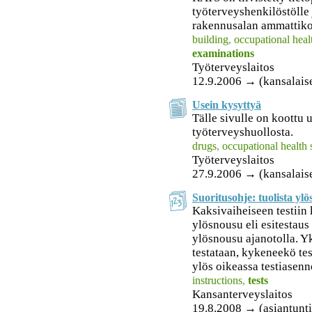
työterveyshenkilöstölle 
rakennusalan ammattikoh
building
,
occupational heal
examinations
Työterveyslaitos
12.9.2006 → (kansalais
Usein kysyttyä
Tälle sivulle on koottu 
työterveyshuollosta.
drugs
,
occupational health 
Työterveyslaitos
27.9.2006 → (kansalais
Suoritusohje: tuolista ylö
Kaksivaiheiseen testiin 
ylösnousu eli esitestaus 
ylösnousu ajanotolla. Y
testataan, kykeneekö te
ylös oikeassa testiasen
instructions
,
tests
Kansanterveyslaitos
19.8.2008 → (asiantunti