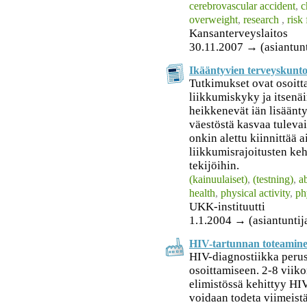
cerebrovascular accident
,
c
overweight
,
research
,
risk 
Kansanterveyslaitos
30.11.2007 → (asiantunt
Ikääntyvien terveyskunto
Tutkimukset ovat osoitta
liikkumiskyky ja itsenä
heikkenevät iän lisäänt
väestöstä kasvaa tuleva
onkin alettu kiinnittä
liikkumisrajoitusten keh
tekijöihin.
(kainuulaiset)
,
(testning)
,
ab
health
,
physical activity
,
ph
UKK-instituutti
1.1.2004 → (asiantuntij
HIV-tartunnan toteamin
HIV-diagnostiikka perus
osoittamiseen. 2-8 viiko
elimistössä kehittyy HIV
voidaan todeta viimeis