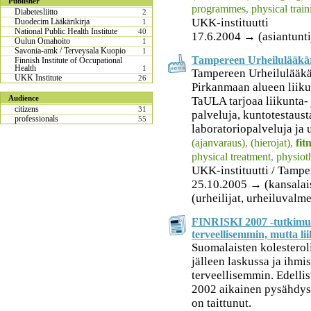
Publisher
programmes
,
physical train
Diabetesliitto
2
UKK-instituutti
Duodecim Lääkärikirja
1
National Public Health Institute
40
17.6.2004 → (asiantuntij
Oulun Omahoito
1
Savonia-amk / Terveysala Kuopio
1
Tampereen Urheilulääkä
Finnish Institute of Occupational
Health
1
Tampereen Urheilulääk
UKK Institute
26
Pirkanmaan alueen liiku
Audience
TaULA tarjoaa liikunta-
citizens
31
palveluja, kuntotestausta
professionals
55
laboratoriopalveluja ja 
(ajanvaraus)
,
(hierojat)
,
fit
physical treatment
,
physiot
UKK-instituutti / Tamp
25.10.2005 → (kansalaise
(urheilijat, urheiluvalm
FINRISKI 2007 -tutkimu
terveellisemmin, mutta li
Suomalaisten kolesterol
jälleen laskussa ja ihmi
terveellisemmin. Edelli
2002 aikainen pysähdys 
on taittunut.