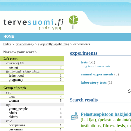
HOME
Index
(evenemang)
(järjestetty tapahtuma)
experiments
Narrow your search
experiments
Life event
tests
(61)
course of life
drug tests
,
fitness tests
ageing
2
family and relationships
animal experiments
(5)
fatherhood
1
pregnancy
3
laboratory tests
(1)
Group of people
S
sex
men
4
Search results
women
5
age
young people
1
adults
4
Pelastusopistoon hakijoid
elderly
10
(hakijat)
,
(pelastustoiminta)
role
institutions
,
fitness tests
,
me
occupations
1
customers
1