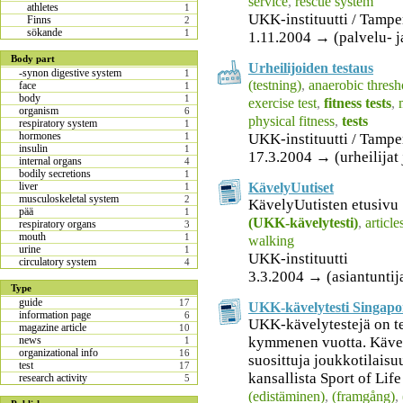
service
,
rescue system
athletes
1
UKK-instituutti / Tamp
Finns
2
sökande
1
1.11.2004 → (palvelu- j
Body part
Urheilijoiden testaus
-synon digestive system
1
(testning)
,
anaerobic thresh
face
1
body
1
exercise test
,
fitness tests
,
organism
6
physical fitness
,
tests
respiratory system
1
hormones
UKK-instituutti / Tamp
1
insulin
1
17.3.2004 → (urheilijat 
internal organs
4
bodily secretions
1
KävelyUutiset
liver
1
musculoskeletal system
2
KävelyUutisten etusivu
pää
1
(UKK-kävelytesti)
,
article
respiratory organs
3
mouth
1
walking
urine
1
UKK-instituutti
circulatory system
4
3.3.2004 → (asiantuntija
Type
guide
17
UKK-kävelytesti Singapo
information page
6
UKK-kävelytestejä on te
magazine article
10
kymmenen vuotta. Kävely
news
1
organizational info
16
suosittuja joukkotilaisu
test
17
kansallista Sport of Lif
research activity
5
(edistäminen)
,
(framgång)
,