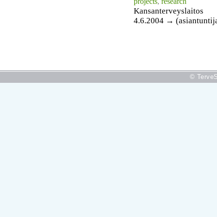
projects
,
research
Kansanterveyslaitos
4.6.2004 → (asiantuntij
© TerveS