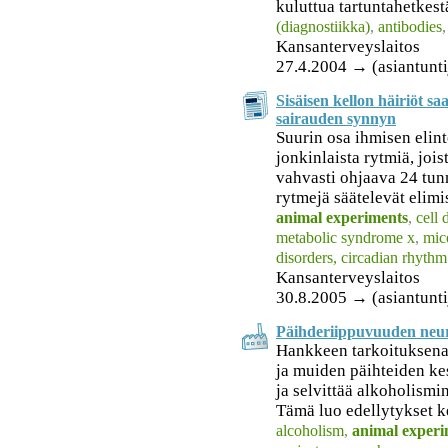
kuluttua tartuntahetkest
(diagnostiikka)
,
antibodies
Kansanterveyslaitos
27.4.2004 → (asiantunti
Sisäisen kellon häiriöt sa
sairauden synnyn
Suurin osa ihmisen elin
jonkinlaista rytmiä, jo
vahvasti ohjaava 24 tun
rytmejä säätelevät elimis
animal experiments
,
cell 
metabolic syndrome x
,
mic
disorders, circadian rhythm
Kansanterveyslaitos
30.8.2005 → (asiantunti
Päihderiippuvuuden neur
Hankkeen tarkoituksena 
ja muiden päihteiden k
ja selvittää alkoholismi
Tämä luo edellytykset ke
alcoholism
,
animal experi