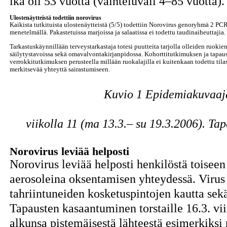
ikä oli 53 vuotta (vaihteluväli 4–85 vuotta).
Ulostenäytteistä todettiin norovirus
Kaikista tutkituista ulostenäytteistä (5/5) todettiin Norovirus genoryhmä 2 PC
menetelmällä. Pakastetuissa marjoissa ja salaatissa ei todettu taudinaiheuttajia.
Tarkastuskäynnillään terveystarkastaja totesi puutteita tarjolla olleiden ruokie
säilytystavoissa sekä omavalvontakirjanpidossa. Kohorttitutkimuksen ja tapau
verrokkitutkimuksen perusteella millään ruokalajilla ei kuitenkaan todettu tilas
merkitsevää yhteyttä sairastumiseen.
Kuvio 1
Epidemiakuvaaja
viikolla 11 (ma 13.3.– su 19.3.2006). Ta
Norovirus leviää helposti
Norovirus leviää helposti henkilöstä toiseen
aerosoleina oksentamisen yhteydessä. Virus
tahriintuneiden kosketuspintojen kautta sekä
Tapausten kasaantuminen torstaille 16.3. viit
alkunsa pistemäisestä lähteestä esimerkiksi 