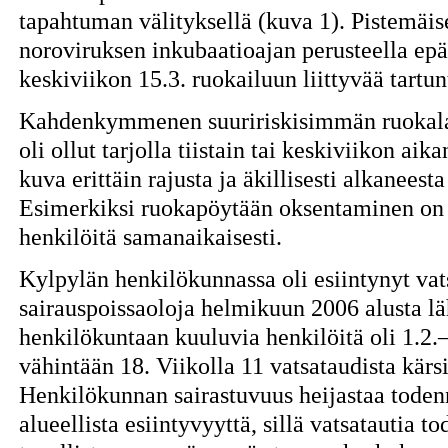
tapahtuman välityksellä (kuva 1). Pistemäi
noroviruksen inkubaatioajan perusteella epäil
keskiviikon 15.3. ruokailuun liittyvää tartun
Kahdenkymmenen suuririskisimmän ruokalajin
oli ollut tarjolla tiistain tai keskiviikon ai
kuva erittäin rajusta ja äkillisesti alkaneest
Esimerkiksi ruokapöytään oksentaminen on v
henkilöitä samanaikaisesti.
Kylpylän henkilökunnassa oli esiintynyt vats
sairauspoissaoloja helmikuun 2006 alusta läh
henkilökuntaan kuuluvia henkilöitä oli 1.2.
vähintään 18. Viikolla 11 vatsataudista kärs
Henkilökunnan sairastuvuus heijastaa toden
alueellista esiintyvyyttä, sillä vatsatautia t