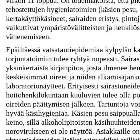
viikon 11 loppua. On todennäköistä, että pika
tehostettujen hygieniatoimien (käsien pesu,
kertakäyttökäsineet, sairaiden eristys, pint
vaikuttivat ympäristövälitteisten ja henkilös
vähenemiseen.
Epäiltäessä vatsatautiepidemiaa kylpylän ka
torjuntatoimiin tulee ryhtyä nopeasti. Saira
yksinkertaista kirjanpitoa, josta ilmenee hen
keskeisimmät oireet ja niiden alkamisajanko
laboratorionäytteet. Erityisesti sairastuneide
hoitohenkilökuntaan kuuluvien tulee olla poi
oireiden päättymisen jälkeen. Tartuntoja v
hyvää käsihygieniaa. Käsien pesu saippualla
keino, sillä alkoholipitoisten käsihuuhteid
norovirukseen ei ole näyttöä. Asiakkaille o