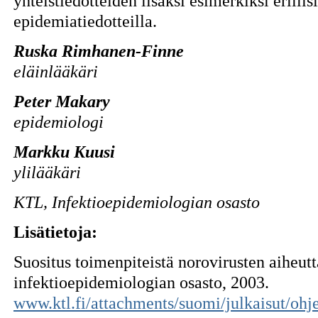
yhteistiedotteiden lisäksi esimerkiksi erillis
epidemiatiedotteilla.
Ruska Rimhanen-Finne
eläinlääkäri
Peter Makary
epidemiologi
Markku Kuusi
ylilääkäri
KTL, Infektioepidemiologian osasto
Lisätietoja:
Suositus toimenpiteistä norovirusten aiheu
infektioepidemiologian osasto, 2003.
www.ktl.fi/attachments/suomi/julkaisut/ohje