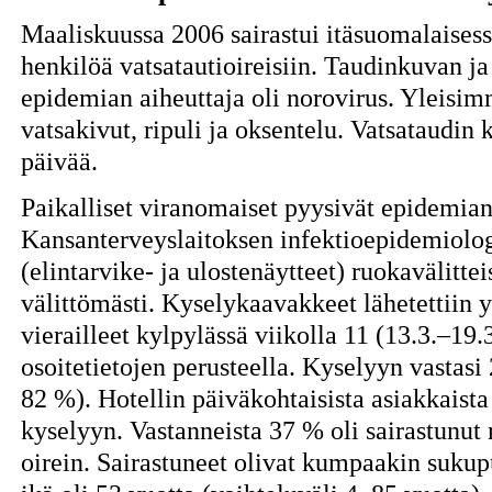
Maaliskuussa 2006 sairastui itäsuomalaisess
henkilöä vatsatautioireisiin. Taudinkuvan ja
epidemian aiheuttaja oli norovirus. Yleisimm
vatsakivut, ripuli ja oksentelu. Vatsataudin 
päivää.
Paikalliset viranomaiset pyysivät epidemia
Kansanterveyslaitoksen infektioepidemiolog
(elintarvike- ja ulostenäytteet) ruokavälittei
välittömästi. Kyselykaavakkeet lähetettiin yl
vierailleet kylpylässä viikolla 11 (13.3.–19
osoitetietojen perusteella. Kyselyyn vastasi
82 %). Hotellin päiväkohtaisista asiakkaist
kyselyyn. Vastanneista 37 % oli sairastunut
oirein. Sairastuneet olivat kumpaakin sukupu