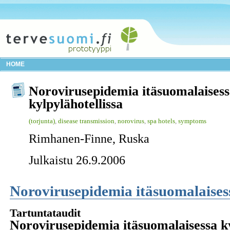
HOME
Norovirusepidemia itäsuomalaises
kylpylähotellissa
(torjunta)
,
disease transmission
,
norovirus
,
spa hotels
,
symptoms
Rimhanen-Finne, Ruska
Julkaistu 26.9.2006
Norovirusepidemia itäsuomalaisess
Tartuntataudit
Norovirusepidemia itäsuomalaisessa ky