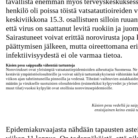
tavallista enemmän myös terveyskeskuksess
henkilö oli poissa töistä vatsatautioireiden v
keskiviikkona 15.3. osallistuen silloin ruu
että virus on saattanut levitä ruokiin ja ju
Sairastuneet voivat erittää norovirusta jopa
päättymisen jälkeen, mutta oireettomana eri
infektiivisyydestä ei ole varmaa tietoa.
Käsien pesu saippualla vähentää tartuntoja
Norovirukset ovat yleisimpiä vatsatautiepidemioiden aiheuttajia Suomessa. Ne
kestäviä ympäristöolosuhteille ja voivat säilyä tartuntakykyisenä vähintään k
viikon ajan tahriintuneilla pinnoilla ja vedessä. Tiheästi vaihtuvien asiakkaid
määrän ja virukselle suotuisien olosuhteiden (esimerkiksi kylpyvedet ja yleise
muut tilat) vuoksi kylpylät ovat otollisia norovirusepidemioille.
Käsien pesu vedellä ja sai
ensisijainen keino estää t
Epidemiakuvaajasta nähdään tapausten aste