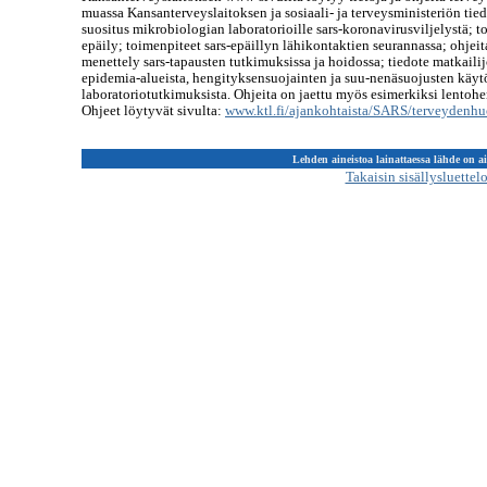
muassa Kansanterveyslaitoksen ja sosiaali- ja terveysministeriön tiedo
suositus mikrobiologian laboratorioille sars-koronavirusviljelystä; to
epäily; toimenpiteet sars-epäillyn lähikontaktien seurannassa; ohjeita
menettely sars-tapausten tutkimuksissa ja hoidossa; tiedote matkailijo
epidemia-alueista, hengityksensuojainten ja suu-nenäsuojusten käytö
laboratoriotutkimuksista. Ohjeita on jaettu myös esimerkiksi lentohenk
Ohjeet löytyvät sivulta:
www.ktl.fi/ajankohtaista/SARS/terveydenhuo
Lehden aineistoa lainattaessa lähde on a
Takaisin sisällysluettel