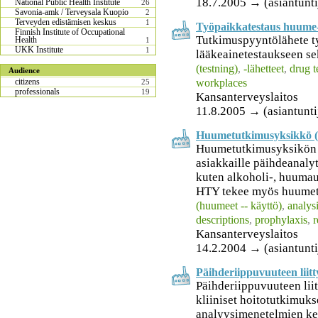
18.7.2005 → (asiantunti
National Public Health Institute
26
Savonia-amk / Terveysala Kuopio
2
Terveyden edistämisen keskus
1
Työpaikkatestaus huume- 
Finnish Institute of Occupational
Tutkimuspyyntölähete t
Health
1
UKK Institute
1
lääkeainetestaukseen se
(testning)
,
-lähetteet
,
drug t
Audience
workplaces
citizens
25
professionals
19
Kansanterveyslaitos
11.8.2005 → (asiantunti
Huumetutkimusyksikkö 
Huumetutkimusyksikön t
asiakkaille päihdeanalyt
kuten alkoholi-, huumau
HTY tekee myös huumetut
(huumeet -- käyttö)
,
analys
descriptions
,
prophylaxis
,
r
Kansanterveyslaitos
14.2.2004 → (asiantunti
Päihderiippuvuuteen liitt
Päihderiippuvuuteen lii
kliiniset hoitotutkimuks
analyysimenetelmien ke