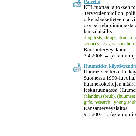
Palvelut
KTL tuottaa laitoksen to
Terveydenhuollon, polii
oikeuslääketieteen tarvi
osa palvelutoiminnasta
kansalaisille.
drug tests
,
drugs
,
drunk dr
services
,
tests
,
vaccination
Kansanterveyslaitos
7.4.2006 → (asiantuntija
Huumeiden käyttötrendit
Huumeiden kokeilu, käytt
Suomessa 1990-luvulla.
huumekokeilujen määrä 
laskusuunnassa. Huumeit
(blandmissbruk)
,
(huumeet 
girls
,
research
,
young adul
Kansanterveyslaitos
9.5.2007 → (asiantuntija