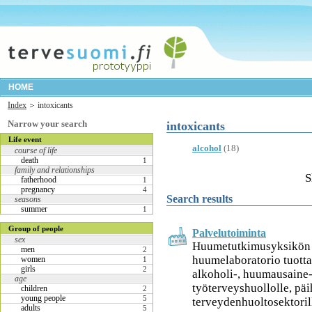
HOME
Index
intoxicants
Narrow your search
intoxicants
Life event
alcohol
(18)
course of life
death
1
family and relationships
S
fatherhood
1
pregnancy
4
Search results
seasons
summer
1
Group of people
Palvelutoiminta
sex
Huumetutkimusyksikön a
men
2
huumelaboratorio tuotta
women
1
girls
2
alkoholi-, huumausaine-
age
työterveyshuollolle, päi
children
2
young people
5
terveydenhuoltosektorille
adults
5