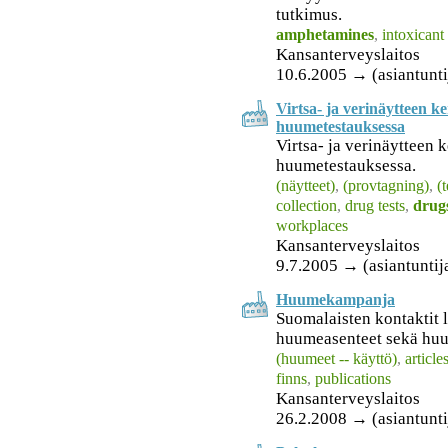
tutkimus.
amphetamines
,
intoxicant
Kansanterveyslaitos
10.6.2005 → (asiantunti
Virtsa- ja verinäytteen k
huumetestauksessa
Virtsa- ja verinäytteen
huumetestauksessa.
(näytteet)
,
(provtagning)
,
(
collection
,
drug tests
,
drug
workplaces
Kansanterveyslaitos
9.7.2005 → (asiantuntij
Huumekampanja
Suomalaisten kontaktit l
huumeasenteet sekä huu
(huumeet -- käyttö)
,
article
finns
,
publications
Kansanterveyslaitos
26.2.2008 → (asiantunti