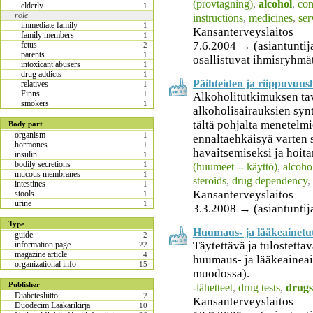
(provtagning)
,
alcohol
,
con
elderly
1
role
instructions
,
medicines
,
ser
immediate family
1
Kansanterveyslaitos
family members
1
7.6.2004 → (asiantuntija
fetus
2
parents
1
osallistuvat ihmisryhmä
intoxicant abusers
1
drug addicts
1
Päihteiden ja riippuvuus
relatives
1
Finns
1
Alkoholitutkimuksen ta
smokers
1
alkoholisairauksien sy
tältä pohjalta menetelm
Body part
organism
1
ennaltaehkäisyä varten 
hormones
1
havaitsemiseksi ja hoita
insulin
1
bodily secretions
1
(huumeet -- käyttö)
,
alcoho
mucous membranes
1
steroids
,
drug dependency
,
intestines
1
Kansanterveyslaitos
stools
1
urine
1
3.3.2008 → (asiantuntij
Type
Huumaus- ja lääkeainetu
guide
2
Täytettävä ja tulostett
information page
22
magazine article
4
huumaus- ja lääkeainea
organizational info
15
muodossa).
Publisher
-lähetteet
,
drug tests
,
drugs
Diabetesliitto
2
Kansanterveyslaitos
Duodecim Lääkärikirja
10