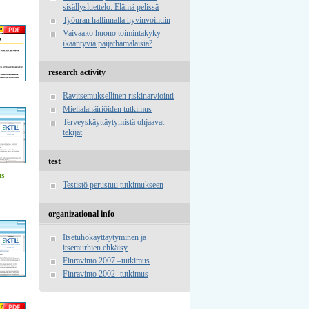
sisällysluettelo: Elämä pelissä
Työuran hallinnalla hyvinvointiin
Vaivaako huono toimintakyky
ikääntyviä päijäthämäläisiä?
research activity
Ravitsemuksellinen riskinarviointi
Mielialahäiriöiden tutkimus
Terveyskäyttäytymistä ohjaavat
tekijät
test
us
Testistö perustuu tutkimukseen
organizational info
Itsetuhokäyttäytyminen ja
itsemurhien ehkäisy
Finravinto 2007 –tutkimus
Finravinto 2002 -tutkimus