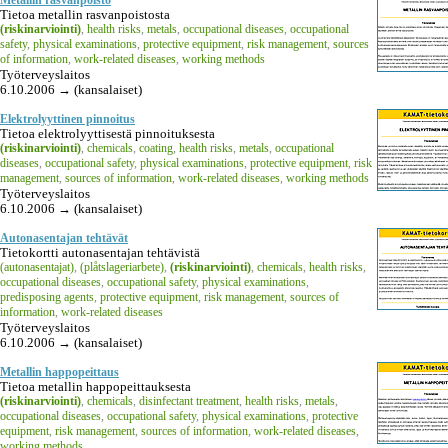
Tietoa metallin rasvanpoistosta
(riskinarviointi)
,
health risks
,
metals
,
occupational diseases
,
occupational
safety
,
physical examinations
,
protective equipment
,
risk management
,
sources
of information
,
work-related diseases
,
working methods
Työterveyslaitos
6.10.2006 → (kansalaiset)
Elektrolyyttinen pinnoitus
Tietoa elektrolyyttisestä pinnoituksesta
(riskinarviointi)
,
chemicals
,
coating
,
health risks
,
metals
,
occupational
diseases
,
occupational safety
,
physical examinations
,
protective equipment
,
risk
management
,
sources of information
,
work-related diseases
,
working methods
Työterveyslaitos
6.10.2006 → (kansalaiset)
Autonasentajan tehtävät
Tietokortti autonasentajan tehtävistä
(autonasentajat)
,
(plåtslageriarbete)
,
(riskinarviointi)
,
chemicals
,
health risks
,
occupational diseases
,
occupational safety
,
physical examinations
,
predisposing agents
,
protective equipment
,
risk management
,
sources of
information
,
work-related diseases
Työterveyslaitos
6.10.2006 → (kansalaiset)
Metallin happopeittaus
Tietoa metallin happopeittauksesta
(riskinarviointi)
,
chemicals
,
disinfectant treatment
,
health risks
,
metals
,
occupational diseases
,
occupational safety
,
physical examinations
,
protective
equipment
,
risk management
,
sources of information
,
work-related diseases
,
working methods