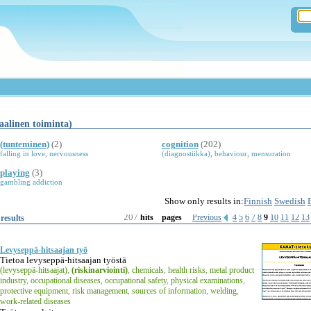
aalinen toiminta)
(tunteminen)
(2)
cognition
(202)
falling in love
,
nervousness
(diagnostiikka)
,
behaviour
,
mensuration
playing
(3)
gambling addiction
Show only results in:
Finnish
Swedish
207
Previous
4
5
6
7
8
9
10
11
12
13
results
hits
pages
Levyseppä-hitsaajan työ
Tietoa levyseppä-hitsaajan työstä
(levyseppä-hitsaajat)
,
(riskinarviointi)
,
chemicals
,
health risks
,
metal product
industry
,
occupational diseases
,
occupational safety
,
physical examinations
,
protective equipment
,
risk management
,
sources of information
,
welding
,
work-related diseases