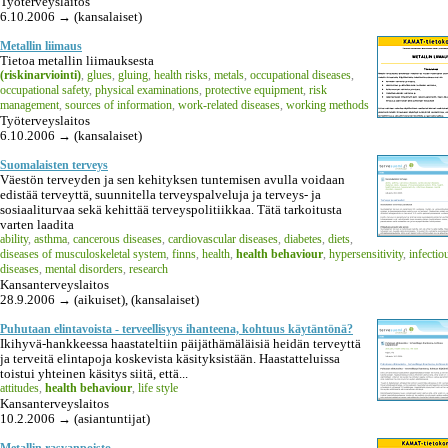
Työterveyslaitos
6.10.2006 → (kansalaiset)
Metallin liimaus
Tietoa metallin liimauksesta
(riskinarviointi)
,
glues
,
gluing
,
health risks
,
metals
,
occupational diseases
,
occupational safety
,
physical examinations
,
protective equipment
,
risk
management
,
sources of information
,
work-related diseases
,
working methods
Työterveyslaitos
6.10.2006 → (kansalaiset)
Suomalaisten terveys
Väestön terveyden ja sen kehityksen tuntemisen avulla voidaan
edistää terveyttä, suunnitella terveyspalveluja ja terveys- ja
sosiaaliturvaa sekä kehittää terveyspolitiikkaa. Tätä tarkoitusta
varten laadita
ability
,
asthma
,
cancerous diseases
,
cardiovascular diseases
,
diabetes
,
diets
,
diseases of musculoskeletal system
,
finns
,
health
,
health behaviour
,
hypersensitivity
,
infectio
diseases
,
mental disorders
,
research
Kansanterveyslaitos
28.9.2006 → (aikuiset), (kansalaiset)
Puhutaan elintavoista - terveellisyys ihanteena, kohtuus käytäntönä?
Ikihyvä-hankkeessa haastateltiin päijäthämäläisiä heidän terveyttä
ja terveitä elintapoja koskevista käsityksistään. Haastatteluissa
toistui yhteinen käsitys siitä, että...
attitudes
,
health behaviour
,
life style
Kansanterveyslaitos
10.2.2006 → (asiantuntijat)
Metallin rasvanpoisto