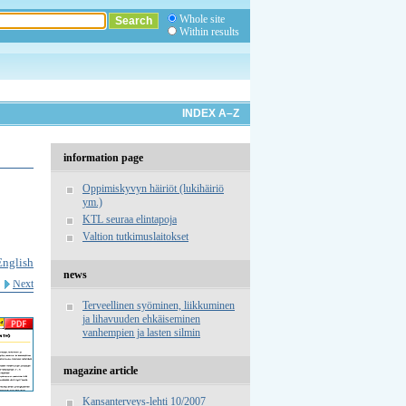
Whole site
Within results
INDEX A–Z
information page
Oppimiskyvyn häiriöt (lukihäiriö
ym.)
KTL seuraa elintapoja
Valtion tutkimuslaitokset
English
news
Next
Terveellinen syöminen, liikkuminen
ja lihavuuden ehkäiseminen
vanhempien ja lasten silmin
magazine article
Kansanterveys-lehti 10/2007