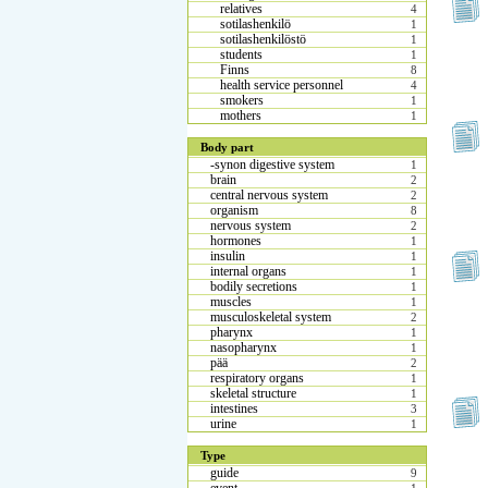
relatives
4
sotilashenkilö
1
sotilashenkilöstö
1
students
1
Finns
8
health service personnel
4
smokers
1
mothers
1
Body part
-synon digestive system
1
brain
2
central nervous system
2
organism
8
nervous system
2
hormones
1
insulin
1
internal organs
1
bodily secretions
1
muscles
1
musculoskeletal system
2
pharynx
1
nasopharynx
1
pää
2
respiratory organs
1
skeletal structure
1
intestines
3
urine
1
Type
guide
9