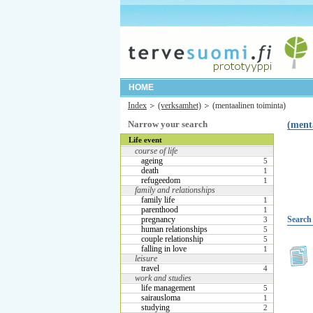
HOME
Index
(verksamhet)
(mentaalinen toiminta)
Narrow your search
(ment
Life event
course of life
ageing
5
death
1
refugeedom
1
family and relationships
family life
1
parenthood
1
pregnancy
Search 
3
human relationships
5
couple relationship
5
falling in love
1
leisure
travel
4
work and studies
life management
5
sairausloma
1
studying
2