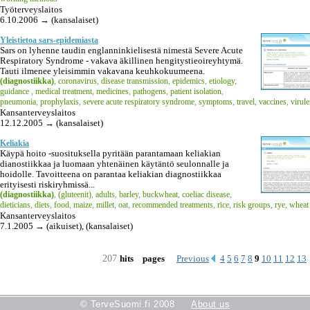
Työterveyslaitos
6.10.2006 → (kansalaiset)
Yleistietoa sars-epidemiasta
Sars on lyhenne taudin englanninkielisestä nimestä Severe Acute
Respiratory Syndrome - vakava äkillinen hengitystieoireyhtymä.
Tauti ilmenee yleisimmin vakavana keuhkokuumeena.
(diagnostiikka)
,
coronavirus
,
disease transmission
,
epidemics
,
etiology
,
guidance
,
medical treatment
,
medicines
,
pathogens
,
patient isolation
,
pneumonia
,
prophylaxis
,
severe acute respiratory syndrome
,
symptoms
,
travel
,
vaccines
,
virul
Kansanterveyslaitos
12.12.2005 → (kansalaiset)
Keliakia
Käypä hoito -suosituksella pyritään parantamaan keliakian
dianostiikkaa ja luomaan yhtenäinen käytäntö seulonnalle ja
hoidolle. Tavoitteena on parantaa keliakian diagnostiikkaa
erityisesti riskiryhmissä...
(diagnostiikka)
,
(gluteenit)
,
adults
,
barley
,
buckwheat
,
coeliac disease
,
dieticians
,
diets
,
food
,
maize
,
millet
,
oat
,
recommended treatments
,
rice
,
risk groups
,
rye
,
wheat
Kansanterveyslaitos
7.1.2005 → (aikuiset), (kansalaiset)
207
Previous
4
5
6
7
8
9
10
11
12
13
hits
pages
© TerveSuomi.fi 2008
About us