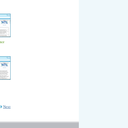
ence
Next