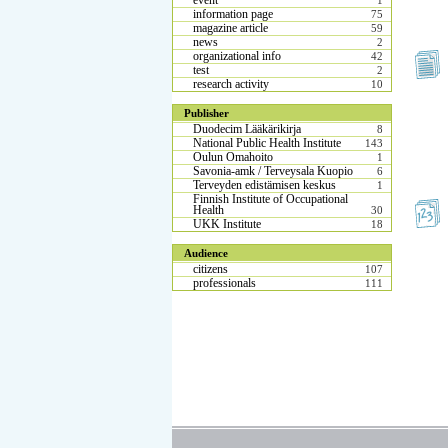
event
1
information page
75
magazine article
59
news
2
organizational info
42
test
2
research activity
10
Publisher
Duodecim Lääkärikirja
8
National Public Health Institute
143
Oulun Omahoito
1
Savonia-amk / Terveysala Kuopio
6
Terveyden edistämisen keskus
1
Finnish Institute of Occupational
Health
30
UKK Institute
18
Audience
citizens
107
professionals
111