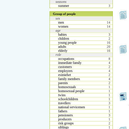
seasons
summer
3
Group of people
sex
men
14
women
14
age
babies
3
children
2
young people
16
adults
20
elderly
16
role
occupations
8
immediate family
4
customers
2
employees
4
esimiehet
2
family members
4
parents
2
homosexuals
1
homosexual people
1
twins
1
schoolchildren
1
travellers
3
national servicemen
1
fathers
1
pensioners
3
producers
1
risk groups
2
siblings
1