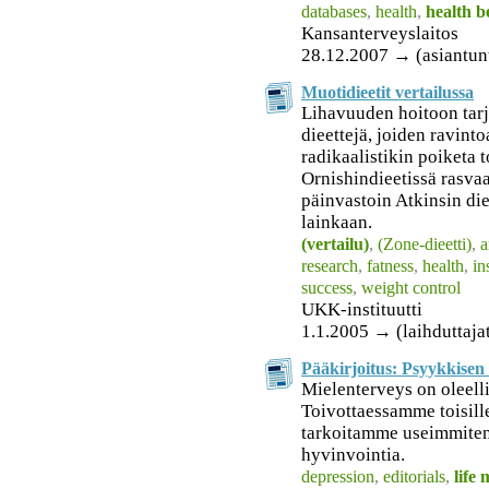
databases
,
health
,
health b
Kansanterveyslaitos
28.12.2007 → (asiantunt
Muotidieetit vertailussa
Lihavuuden hoitoon tarj
dieettejä, joiden ravint
radikaalistikin poiketa t
Ornishindieetissä rasvaa
päinvastoin Atkinsin die
lainkaan.
(vertailu)
,
(Zone-dieetti)
,
a
research
,
fatness
,
health
,
in
success
,
weight control
UKK-instituutti
1.1.2005 → (laihduttajat
Pääkirjoitus: Psyykkisen
Mielenterveys on oleelli
Toivottaessamme toisil
tarkoitamme useimmiten 
hyvinvointia.
depression
,
editorials
,
life