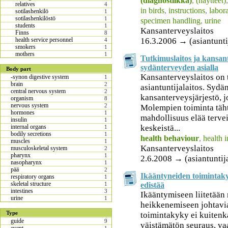
(diagnostiikka)
,
(näytteet)
relatives
4
in birds
,
instructions
,
labor
sotilashenkilö
1
sotilashenkilöstö
1
specimen handling
,
urine
students
1
Kansanterveyslaitos
Finns
8
16.3.2006 → (asiantuntija
health service personnel
4
smokers
1
mothers
1
Tutkimuslaitos ja kansan
sydänterveyden asialla
Body part
Kansanterveyslaitos on 
-synon digestive system
1
brain
2
asiantuntijalaitos. Sydän
central nervous system
2
kansanterveysjärjestö, j
organism
8
nervous system
2
Molempien toiminta tähtä
hormones
1
mahdollisuus elää tervei
insulin
1
keskeistä...
internal organs
1
bodily secretions
1
health behaviour
,
health 
muscles
1
Kansanterveyslaitos
musculoskeletal system
2
pharynx
1
2.6.2008 → (asiantuntij
nasopharynx
1
pää
2
Ikääntyneiden toimintak
respiratory organs
1
skeletal structure
edistää
1
intestines
3
Ikääntymiseen liitetää
urine
1
heikkenemiseen johtavia
Type
toimintakyky ei kuiten
guide
9
väistämätön seuraus, vaa