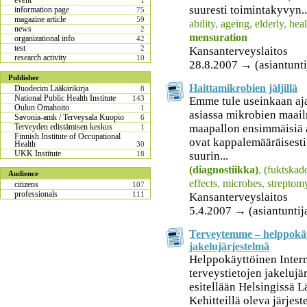
event
1
suuresti toimintakyvyn..
information page
75
magazine article
59
ability
,
ageing
,
elderly
,
hea
news
2
mensuration
organizational info
42
test
2
Kansanterveyslaitos
research activity
10
28.8.2007 → (asiantunti
Publisher
Haittamikrobien jäljillä
Duodecim Lääkärikirja
8
National Public Health Institute
143
Emme tule useinkaan aja
Oulun Omahoito
1
asiassa mikrobien maail
Savonia-amk / Terveysala Kuopio
6
maapallon ensimmäisiä a
Terveyden edistämisen keskus
1
Finnish Institute of Occupational
ovat kappalemääräisest
Health
30
UKK Institute
suurin...
18
(diagnostiikka)
,
(fuktskad
Audience
effects
,
microbes
,
streptom
citizens
107
professionals
111
Kansanterveyslaitos
5.4.2007 → (asiantuntij
Terveytemme – helppokäyt
jakelujärjestelmä
Helppokäyttöinen Inter
terveystietojen jakeluj
esitellään Helsingissä L
Kehitteillä oleva järjest