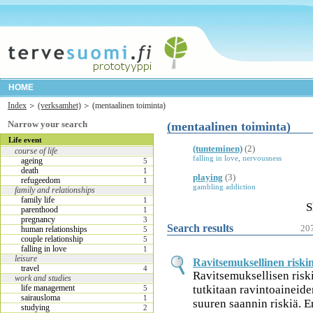
HOME
Index
(verksamhet)
(mentaalinen toiminta)
Narrow your search
(mentaalinen toiminta)
Life event
(tunteminen)
(2)
course of life
falling in love
,
nervousness
ageing
5
death
1
playing
(3)
refugeedom
1
gambling addiction
family and relationships
family life
1
S
parenthood
1
pregnancy
3
Search results
20
human relationships
5
couple relationship
5
falling in love
1
leisure
Ravitsemuksellinen riskin
travel
4
Ravitsemuksellisen risk
work and studies
life management
tutkitaan ravintoaineiden
5
sairausloma
1
suuren saannin riskiä. 
studying
2