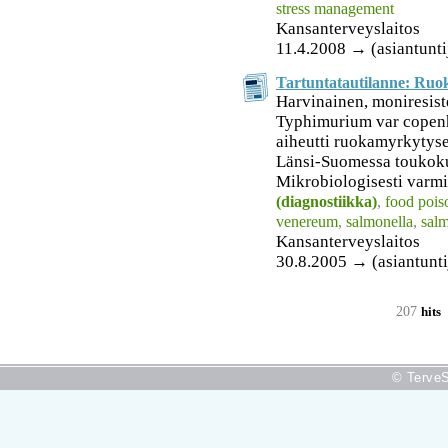
stress management
Kansanterveyslaitos
11.4.2008 → (asiantunti
Tartuntatautilanne: Ru
Harvinainen, moniresist
Typhimurium var copen
aiheutti ruokamyrkytys
Länsi-Suomessa toukok
Mikrobiologisesti varmis
(diagnostiikka)
,
food pois
venereum
,
salmonella
,
sal
Kansanterveyslaitos
30.8.2005 → (asiantunti
207
hits
© TerveS