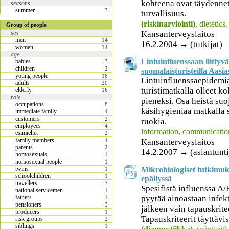
kohteena ovat täydennety
seasons
summer
3
turvallisuus.
(riskinarviointi)
,
dietetics
Group of people
Kansanterveyslaitos
sex
men
14
16.2.2004 → (tutkijat)
women
14
age
Lintuinfluenssaan liittyvä
babies
3
children
2
suomalaisturisteilla Aasia
young people
16
Lintuinfluenssaepidemi
adults
20
turistimatkalla olleet k
elderly
16
role
pieneksi. Osa heistä suo
occupations
8
käsihygieniaa matkalla s
immediate family
4
customers
2
ruokia.
employees
4
information, communicatio
esimiehet
2
family members
Kansanterveyslaitos
4
parents
2
14.2.2007 → (asiantunti
homosexuals
1
homosexual people
1
Mikrobiologiset tutkimuk
twins
1
schoolchildren
1
epäilyssä
travellers
3
Spesifistä influenssa A
national servicemen
1
pyytää ainoastaan infek
fathers
1
pensioners
3
jälkeen vain tapauskriteer
producers
1
Tapauskriteerit täyttävist
risk groups
2
siblings
1