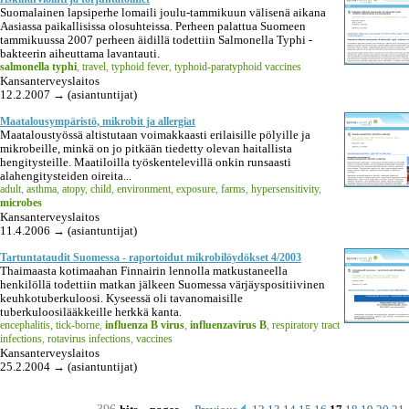
Suomalainen lapsiperhe lomaili joulu-tammikuun välisenä aikana
Aasiassa paikallisissa olosuhteissa. Perheen palattua Suomeen
tammikuussa 2007 perheen äidillä todettiin Salmonella Typhi -
bakteerin aiheuttama lavantauti.
salmonella typhi
,
travel
,
typhoid fever
,
typhoid-paratyphoid vaccines
Kansanterveyslaitos
12.2.2007 → (asiantuntijat)
Maatalousympäristö, mikrobit ja allergiat
Maataloustyössä altistutaan voimakkaasti erilaisille pölyille ja
mikrobeille, minkä on jo pitkään tiedetty olevan haitallista
hengitysteille. Maatiloilla työskentelevillä onkin runsaasti
alahengitysteiden oireita...
adult
,
asthma
,
atopy
,
child
,
environment
,
exposure
,
farms
,
hypersensitivity
,
microbes
Kansanterveyslaitos
11.4.2006 → (asiantuntijat)
Tartuntataudit Suomessa - raportoidut mikrobilöydökset 4/2003
Thaimaasta kotimaahan Finnairin lennolla matkustaneella
henkilöllä todettiin matkan jälkeen Suomessa värjäyspositiivinen
keuhkotuberkuloosi. Kyseessä oli tavanomaisille
tuberkuloosilääkkeille herkkä kanta.
encephalitis, tick-borne
,
influenza B virus
,
influenzavirus B
,
respiratory tract
infections
,
rotavirus infections
,
vaccines
Kansanterveyslaitos
25.2.2004 → (asiantuntijat)