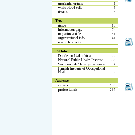
urogenital organs
1
white blood cells
5
tissues
5
Type
guide
13
information page
74
magazine article
131
organizational info
141
research activity
9
Publisher
Duodecim Lääkärikirja
22
National Public Health Institute
368
Savonia-amk / Terveysala Kuopio
4
Finnish Institute of Occupational
Health
2
Audience
citizens
106
professionals
297