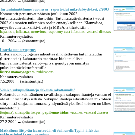
26.5.2006 → (asiantuntijat)
Tartuntatautitilanne Suomessa - raportoidut mikrobilöydökset, 2/2003
Kommentit perustuvat pääosin joulukuun 2002
tartuntatautirekisterin tilastoihin. Tartuntatautirekisterissä vuosi
2002 oli monien mikrobien osalta ennätyksellinen. Klamydiaa,
myyräkuumetta, kalikivirusta ja MRSA:ta tilastoitiin...
hepatitis a
,
influenza
,
norovirus
,
respiratory tract infections
,
venereal diseases
Kansanterveyslaitos
10.1.2004 → (asiantuntijat)
Listeria monocytogenes
Listeria monocytogenes aiheuttaa ilmoitettavan tartuntataudin
(listerioosin). Laboratorio suorittaa: biokemialliset
lajinvarmistustestit, serotyypitys, genotyypin määritys
pulssikenttäelektroforeesilla...
listeria monocytogenes
,
publications
Kansanterveyslaitos
7.5.2008 → (asiantuntijat)
Voisiko sukupuolitauteja ehkäistä rokottamalla?
Rokotteiden kehittäminen tavallisimpia sukupuolitauteja vastaan ei
ole ollut menestyksellistä. Sukupuolitauteja aiheuttavien mikrobien
siirtymistä suojaamattomassa yhdynnässä yksilöstä toiseen on lähes
mahdotonta...
(torjunta)
,
chlamydia
,
herpes
,
papillomaviridae
,
vaccines
,
venereal diseases
Kansanterveyslaitos
27.2.2004 → (asiantuntijat)
Matkailuun liittyvän lavantaudin eli Salmonella Typhi -infektion
riskinarviointi ja torjuntatoimet