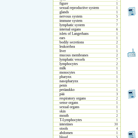
figure
1
sexual reproductive system
1
glands
1
nervous system
5
immune system
7
lymphatic system
7
internal organs
6
islets of Langerhans
1
ears
1
bodily secretions
2
leukorrhea
1
liver
1
mucous membranes
2
lymphatic vessels
7
lymphocytes
2
milk
1
monocytes
1
pharynx
1
nasopharynx
1
penis
1
peräaukko
1
pää
3
respiratory organs
2
sense organs
1
sexual organs
1
skin
1
mouth
2
T-Lymphocytes
1
intestines
30
stools
4
abdomen
1
blood
5