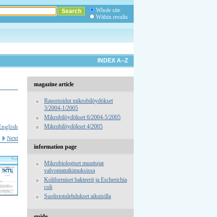
Whole site
Within results
INDEX A–Z
magazine article
Raportoidut mikrobilöydökset
3/2004-1/2005
Mikrobilöydökset 6/2004-5/2005
English
Mikrobilöydökset 4/2005
Next
information page
Mikrobiologiset muuttujat
valvontatutkimuksissa
Koliformiset bakteerit ja Escherichia
coli
Suolistotulehdukset aikuisilla
guide