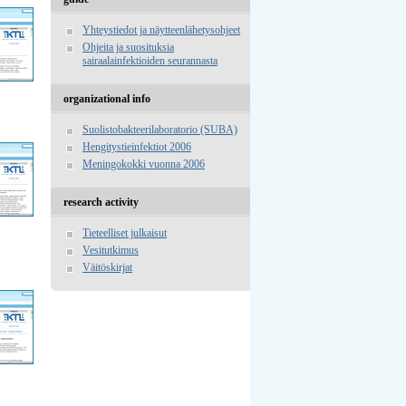
Yhteystiedot ja näytteenlähetysohjeet
Ohjeita ja suosituksia
sairaalainfektioiden seurannasta
organizational info
Suolistobakteerilaboratorio (SUBA)
Hengitystieinfektiot 2006
Meningokokki vuonna 2006
research activity
Tieteelliset julkaisut
Vesitutkimus
Väitöskirjat