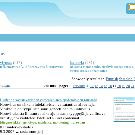
bes
viruses
(117)
bacteria
(281)
influenzavirus A
,
influenzavirus B
,
norovirus
neisseria meningitidis
,
staphylococcus aureus
,
streptococcus pneumoniae
Show only results in:
Finnish
Swedish
396
Previous
12
13
14
15
16
17
18
19
20
21
results
hits
pages
Uudet norovirusvariantit viimeaikaisten epidemioiden taustalla
Norovirus on tärkein infektiivisten vatsatautien aiheuttaja.
Virukselle on tyypillistä suuri geneettinen muuntuvuus.
Noroviruksista ilmaantuu aika ajoin uusia tyyppejä, ja vallitseva
virustyyppi vaihtelee. Edelliset suuret epidemiat...
(diagnostiikka)
,
genotype
,
incidence
,
monitoring
,
norovirus
Kansanterveyslaitos
9.3.2007 → (asiantuntijat)