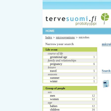
HOME
Index
microorganisms
microbes
Narrow your search
micro
Life event
course of life
gestational age
1
family and relationships
pregnancy
6
leisure
travel
Search 
5
seasons
summer
1
winter
1
Group of people
sex
men
12
women
12
age
babies
12
children
16