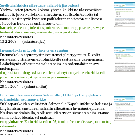
Suolistoinfektioita aiheuttavat mikrobit jätevedessä
Yhdyskuntien jätevesi kokoaa yhteen kaikki ne ulosteperäiset
mikrobit, jotka kulloinkin aiheuttavat suolistoinfektioita tai
muutoin esiintyvät kyseisen paikkakunnan väestön suolistossa.
Jäteveden kokoavaa ominaisuutta on...
bacteria
,
epidemics
,
infections
,
microbes
,
monitoring
,
parasites
,
sewage
treatment plants
,
viruses
,
wastewater
,
water purification
Kansanterveyslaitos
13.2.2008 → (asiantuntijat)
Pneumokokki ja E. coli - liikettä eri suuntiin
Pneumokokin erytromysiiniresistenssi yleistyy mutta E. colin
resistenssi virtsatie-infektiolääkkeille saattaa olla vähenemässä.
Lääkekäytön aiheuttama valintapaine on todennäköinen syy
molempiin.
drug resistance
,
drug resistance, microbial
,
erythromycin
,
escherichia coli
,
penicillin resistance
,
streptococcus pneumoniae
Kansanterveyslaitos
29.11.2004 → (asiantuntijat)
Enter-net – kansainvälinen Salmonella-, EHEC- ja Campylobacter-
epidemioiden seurantaverkko
Suklaapatukoiden välittämät Salmonella Napoli-infektiot Italiassa ja
Englannissa, saastuneen salaatin aiheuttama lavantautiepidemia
Kreikan matkalaisilla, teollisesti idätettyjen siementen aiheuttamat
salmonellaepidemiat eri maissa...
campylobacter
,
Escherichia coli o157
,
food
,
infectious diseases
,
monitoring
,
salmonella
Kansanterveyslaitos