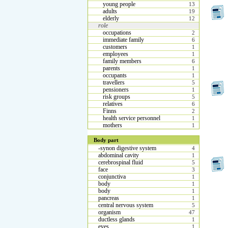
young people
13
adults
19
elderly
12
role
occupations
2
immediate family
6
customers
1
employees
1
family members
6
parents
1
occupants
1
travellers
5
pensioners
1
risk groups
5
relatives
6
Finns
2
health service personnel
1
mothers
1
Body part
-synon digestive system
4
abdominal cavity
1
cerebrospinal fluid
5
face
3
conjunctiva
1
body
1
body
1
pancreas
1
central nervous system
5
organism
47
ductless glands
1
eyes
1