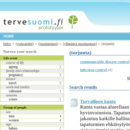
HOME
Index
(verksamhet)
(muuttaminen)
(ylläpitävä muuttaminen)
(torjunta)
Narrow your search
(torjunta)
Life event
communicable disease control
course of life
ageing
2
infection control
(4)
family and relationships
pregnancy
2
S
leisure
travel
2
Search results
work and studies
välitunnit
1
seasons
winter
1
Turvallinen kunta
Kunta vastaa alueellaan
Group of people
hyvinvoinnista. Tapatu
sex
men
4
jakautuu kaikille hallino
women
4
tapaturmien ehkäisytyön
age
babies
1