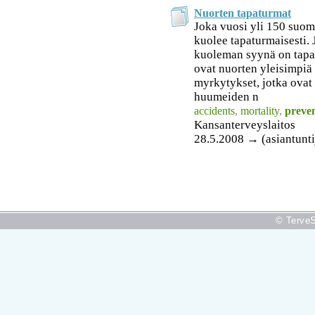
Nuorten tapaturmat
Joka vuosi yli 150 suom
kuolee tapaturmaisesti
kuoleman syynä on tapa
ovat nuorten yleisimpiä
myrkytykset, jotka ovat 
huumeiden n
accidents
,
mortality
,
preven
Kansanterveyslaitos
28.5.2008 → (asiantuntij
© TerveS