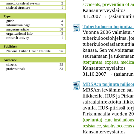
musculoskeletal system
2
accidents
,
prevention of a
skeletal structure
1
Kansanterveyslaitos
4.1.2007 → (asiantuntij
Type
guide
4
information page
9
Tuberkuloosin torjuntaa 
magazine article
58
Vuonna 2006 valmistui 
organizational info
5
tuberkuloosiohjelma, jon
research activity
1
tuberkuloosiasiantunti
Publisher
kanssa. Sen velvoittama
National Public Health Institute
96
seuraamaan ja tukemaan 
Audience
(torjunta)
,
experts
,
medica
citizens
25
Kansanterveyslaitos
professionals
83
31.10.2007 → (asiantunt
MRSA:n torjunta miljoon
MRSA:n leviäminen sai s
liikkeelle. HUS ja Pirka
sairaalainfektioita liik
avulla. HUS-piirissä tor
Pirkanmaalla vuoden 200
(torjunta)
,
care institutions
resistance
,
staphylococcus 
Kansanterveyslaitos