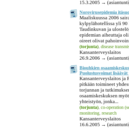
15.3.2005 → (asiantunti
Norovirusepidemia itäsuo
Maaliskuussa 2006 saira
kylpylähotellissa yli 90 
Taudinkuvan ja ulostelö
epidemian aiheuttaja ol
oireet olivat pahoinvoint
(torjunta)
,
disease transmi
Kansanterveyslaitos
26.9.2006 → (asiantunti
Biouhkien osaamiskeskus:
Puolustusvoimat lisäävät 
Kansanterveyslaitos ja 
pitkään toimineet yhdess
torjunnan ja tutkimukse
osaamiskeskuksen myötä 
yhteistyön, jonka...
(torjunta)
,
co-operation (se
monitoring
,
research
Kansanterveyslaitos
16.6.2005 → (asiantunti