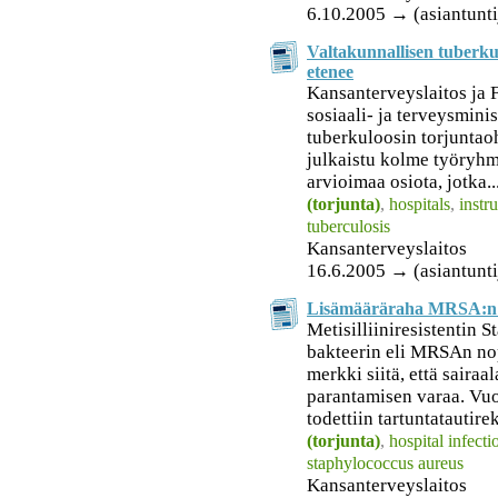
6.10.2005 → (asiantunti
Valtakunnallisen tuberku
etenee
Kansanterveyslaitos ja F
sosiaali- ja terveysmini
tuberkuloosin torjunta
julkaistu kolme työryhm
arvioimaa osiota, jotka..
(torjunta)
,
hospitals
,
instr
tuberculosis
Kansanterveyslaitos
16.6.2005 → (asiantunti
Lisämääräraha MRSA:n 
Metisilliiniresistentin 
bakteerin eli MRSAn no
merkki siitä, että saira
parantamisen varaa. V
todettiin tartuntatautire
(torjunta)
,
hospital infecti
staphylococcus aureus
Kansanterveyslaitos