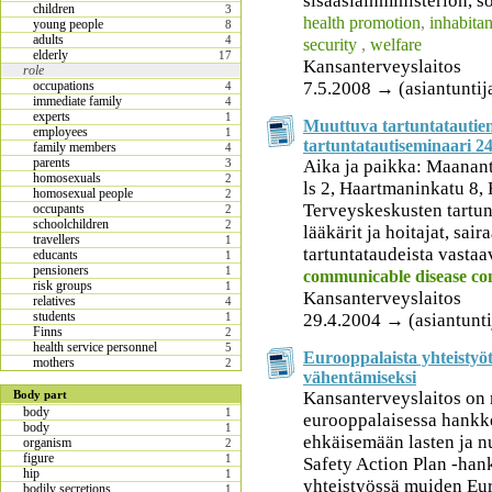
sisäasiainministeriön, so
children
3
health promotion
,
inhabitan
young people
8
adults
4
security
,
welfare
elderly
17
Kansanterveyslaitos
role
7.5.2008 → (asiantuntija
occupations
4
immediate family
4
experts
1
Muuttuva tartuntatautien
employees
1
tartuntatautiseminaari 24
family members
4
parents
Aika ja paikka: Maanan
3
homosexuals
2
ls 2, Haartmaninkatu 8, 
homosexual people
2
Terveyskeskusten tartun
occupants
2
schoolchildren
2
lääkärit ja hoitajat, sai
travellers
1
tartuntataudeista vastaa
educants
1
pensioners
1
communicable disease co
risk groups
1
Kansanterveyslaitos
relatives
4
students
29.4.2004 → (asiantunti
1
Finns
2
health service personnel
5
Eurooppalaista yhteistyö
mothers
2
vähentämiseksi
Kansanterveyslaitos on
Body part
body
1
eurooppalaisessa hankke
body
1
ehkäisemään lasten ja n
organism
2
figure
1
Safety Action Plan -han
hip
1
yhteistyössä muiden Eur
bodily secretions
1