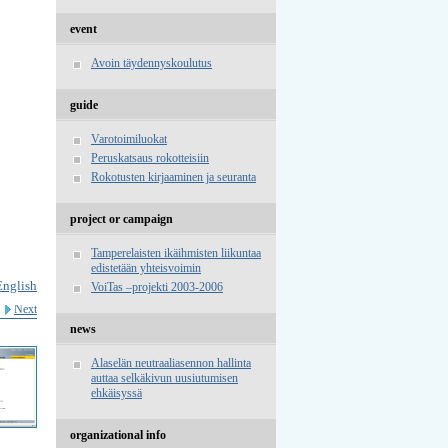
event
Avoin täydennyskoulutus
guide
Varotoimiluokat
Peruskatsaus rokotteisiin
Rokotusten kirjaaminen ja seuranta
project or campaign
Tamperelaisten ikäihmisten liikuntaa
edistetään yhteisvoimin
English
VoiTas –projekti 2003-2006
Next
news
Alaselän neutraaliasennon hallinta
auttaa selkäkivun uusiutumisen
ehkäisyssä
organizational info