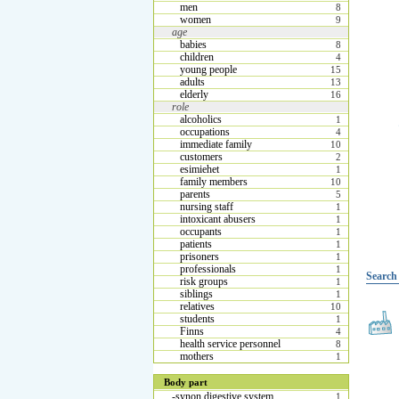
men
8
women
9
age
babies
8
children
4
young people
15
adults
13
elderly
16
role
alcoholics
1
occupations
4
immediate family
10
customers
2
esimiehet
1
family members
10
parents
5
nursing staff
1
intoxicant abusers
1
occupants
1
patients
1
prisoners
1
professionals
1
Search 
risk groups
1
siblings
1
relatives
10
students
1
Finns
4
health service personnel
8
mothers
1
Body part
-synon digestive system
1