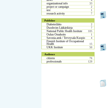
news
4
organizational info
33
project or campaign
2
test
1
research activity
7
Publisher
Diabetesliitto
2
Duodecim Lääkärikirja
7
National Public Health Institute
105
Oulun Omahoito
1
Savonia-amk / Terveysala Kuopio
4
Finnish Institute of Occupational
Health
15
UKK Institute
50
Audience
citizens
76
professionals
129