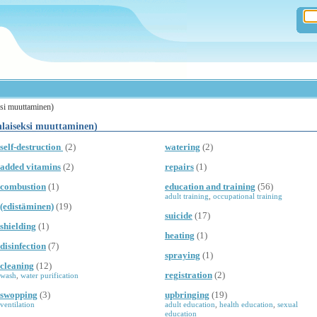
ksi muuttaminen)
enlaiseksi muuttaminen)
self-destruction
(2)
watering
(2)
added vitamins
(2)
repairs
(1)
combustion
(1)
education and training
(56)
adult training
,
occupational training
(edistäminen)
(19)
suicide
(17)
shielding
(1)
heating
(1)
disinfection
(7)
spraying
(1)
cleaning
(12)
registration
(2)
wash
,
water purification
swopping
(3)
upbringing
(19)
ventilation
adult education
,
health education
,
sexual
education