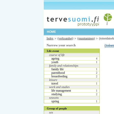
HOME
Index
(verksamhet)
(muuttaminen)
(toisenlaise
Narrow your search
(tois
Life event
course of life
ageing
4
youth
1
family and relationships
family life
1
parenthood
2
breastfeeding
2
leisure
travel
1
work and studies
life management
1
studying
2
seasons
spring
1
Group of people
sex