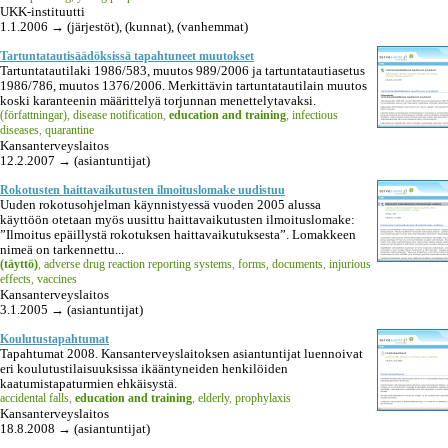
UKK-instituutti
1.1.2006 → (järjestöt), (kunnat), (vanhemmat)
Tartuntatautisäädöksissä tapahtuneet muutokset
Tartuntatautilaki 1986/583, muutos 989/2006 ja tartuntatautiasetus
1986/786, muutos 1376/2006. Merkittävin tartuntatautilain muutos
koski karanteenin määrittelyä torjunnan menettelytavaksi.
(författningar)
,
disease notification
,
education and training
,
infectious
diseases
,
quarantine
Kansanterveyslaitos
12.2.2007 → (asiantuntijat)
Rokotusten haittavaikutusten ilmoituslomake uudistuu
Uuden rokotusohjelman käynnistyessä vuoden 2005 alussa
käyttöön otetaan myös uusittu haittavaikutusten ilmoituslomake:
”Ilmoitus epäillystä rokotuksen haittavaikutuksesta”. Lomakkeen
nimeä on tarkennettu...
(täyttö)
,
adverse drug reaction reporting systems
,
forms, documents
,
injurious
effects
,
vaccines
Kansanterveyslaitos
3.1.2005 → (asiantuntijat)
Koulutustapahtumat
Tapahtumat 2008. Kansanterveyslaitoksen asiantuntijat luennoivat
eri koulutustilaisuuksissa ikääntyneiden henkilöiden
kaatumistapaturmien ehkäisystä.
accidental falls
,
education and training
,
elderly
,
prophylaxis
Kansanterveyslaitos
18.8.2008 → (asiantuntijat)