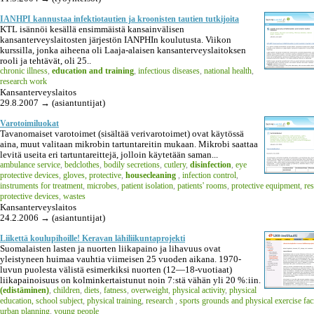
IANHPI kannustaa infektiotautien ja kroonisten tautien tutkijoita
KTL isännöi kesällä ensimmäistä kansainvälisen
kansanterveyslaitosten järjestön IANPHIn koulutusta. Viikon
kurssilla, jonka aiheena oli Laaja-alaisen kansanterveyslaitoksen
rooli ja tehtävät, oli 25..
chronic illness
,
education and training
,
infectious diseases
,
national health
,
research work
Kansanterveyslaitos
29.8.2007 → (asiantuntijat)
Varotoimiluokat
Tavanomaiset varotoimet (sisältää verivarotoimet) ovat käytössä
aina, muut valitaan mikrobin tartuntareitin mukaan. Mikrobi saattaa
levitä useita eri tartuntareittejä, jolloin käytetään saman...
ambulance service
,
bedclothes
,
bodily secretions
,
cutlery
,
disinfection
,
eye
protective devices
,
gloves, protective
,
housecleaning
,
infection control
,
instruments for treatment
,
microbes
,
patient isolation
,
patients' rooms
,
protective equipment
,
res
protective devices
,
wastes
Kansanterveyslaitos
24.2.2006 → (asiantuntijat)
Liikettä koulupihoille! Keravan lähiliikuntaprojekti
Suomalaisten lasten ja nuorten liikapaino ja lihavuus ovat
yleistyneen huimaa vauhtia viimeisen 25 vuoden aikana. 1970-
luvun puolesta välistä esimerkiksi nuorten (12—18-vuotiaat)
liikapainoisuus on kolminkertaistunut noin 7:stä vähän yli 20 %:iin.
(edistäminen)
,
children
,
diets
,
fatness
,
overweight
,
physical activity
,
physical
education, school subject
,
physical training
,
research
,
sports grounds and physical exercise faci
urban planning
,
young people