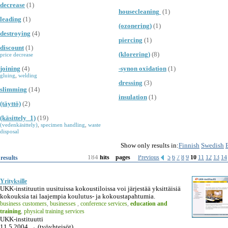
decrease
(1)
housecleaning
(1)
leading
(1)
(ozonering)
(1)
destroying
(4)
piercing
(1)
discount
(1)
(klorering)
(8)
price decrease
joining
(4)
-synon oxidation
(1)
gluing
,
welding
dressing
(3)
slimming
(14)
insulation
(1)
(täyttö)
(2)
(käsittely_1)
(19)
(vedenkäsittely)
,
specimen handling
,
waste
disposal
Show only results in:
Finnish
Swedish
184
Previous
5
6
7
8
9
10
11
12
13
14
results
hits
pages
Yrityksille
UKK-instituutin uusituissa kokoustiloissa voi järjestää yksittäisiä
kokouksia tai laajempia koulutus- ja kokoustapahtumia.
business customers
,
businesses
,
conference services
,
education and
training
,
physical training services
UKK-instituutti
11.5.2004 → (työyhteisöt)