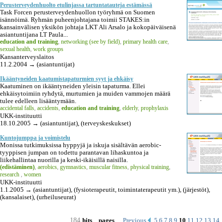
Perusterveydenhuolto etulinjassa tartuntatauteja estämässä
Task Forcen perusterveydenhuollon työryhmä on Suomen
isännöimä. Ryhmän puheenjohtajana toimii STAKES:in
kansainvälisen yksikön johtaja LKT Ali Arsalo ja kokopäiväisenä
asiantuntijana LT Paula...
education and training
,
networking (see by field)
,
primary health care
,
sexual health
,
work groups
Kansanterveyslaitos
11.2.2004 → (asiantuntijat)
Ikääntyneiden kaatumistapaturmien syyt ja ehkäisy
Kaatuminen on ikääntyneiden yleisin tapaturma. Ellei
ehkäisytoimiin ryhdytä, murtumien ja muiden vammojen määrä
tulee edelleen lisääntymään.
accidental falls
,
accidents
,
education and training
,
elderly
,
prophylaxis
UKK-instituutti
18.10.2005 → (asiantuntijat), (terveyskeskukset)
Kuntojumppa ja voimistelu
Monissa tutkimuksissa hyppyjä ja iskuja sisältävän aerobic-
tyyppisen jumpan on todettu parantavan lihaskuntoa ja
liikehallintaa nuorilla ja keski-ikäisillä naisilla.
(edistäminen)
,
aerobics
,
gymnastics
,
muscular fitness
,
physical training
,
research
,
women
UKK-instituutti
1.1.2005 → (asiantuntijat), (fysioterapeutit, toimintaterapeutit ym.), (järjestöt),
(kansalaiset), (urheiluseurat)
184
Previous
5
6
7
8
9
10
11
12
13
14
hits
pages