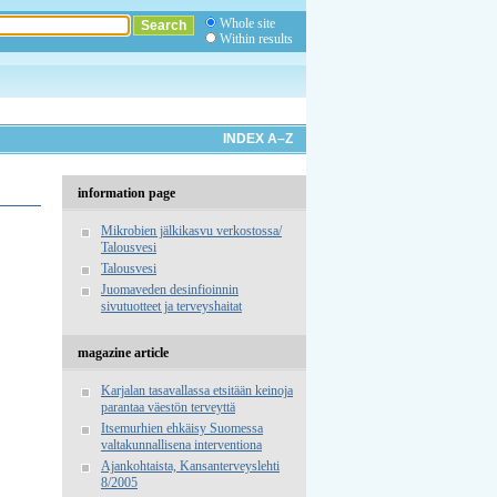
Whole site
Within results
INDEX A–Z
information page
Mikrobien jälkikasvu verkostossa/
Talousvesi
Talousvesi
Juomaveden desinfioinnin
sivutuotteet ja terveyshaitat
magazine article
Karjalan tasavallassa etsitään keinoja
parantaa väestön terveyttä
Itsemurhien ehkäisy Suomessa
valtakunnallisena interventiona
Ajankohtaista, Kansanterveyslehti
8/2005