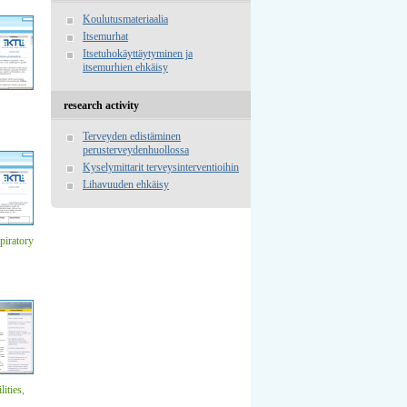
Koulutusmateriaalia
Itsemurhat
Itsetuhokäyttäytyminen ja
itsemurhien ehkäisy
research activity
Terveyden edistäminen
perusterveydenhuollossa
Kyselymittarit terveysinterventioihin
Lihavuuden ehkäisy
piratory
lities
,