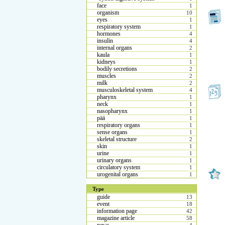
face
1
organism
10
eyes
1
respiratory system
1
hormones
4
insulin
4
internal organs
2
kaula
1
kidneys
1
bodily secretions
2
muscles
2
milk
2
musculoskeletal system
4
pharynx
1
neck
1
nasopharynx
1
pää
1
respiratory organs
1
sense organs
1
skeletal structure
2
skin
1
urine
1
urinary organs
1
circulatory system
1
urogenital organs
1
Type
guide
13
event
18
information page
42
magazine article
58