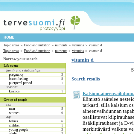
HOME
Topic areas
Food and nutrition
nutrients
vitamins
vitamin d
Topic areas
Food and nutrition
nutrients
vitamins
vitamin d
Narrow your search
vitamin d
Life event
S
family and relationships
pregnancy
3
Search results
breastfeeding
5
puerperal period
1
seasons
kaamos
1
Kalsium-aineenvaihdunna
Elimistö säätelee nestei
Group of people
tarkasti, sillä kalsium os
sex
men
5
aineenvaihdunnan tapah
women
6
osallistuvat kilpirauhase
age
babies
6
lisäkilpirauhaset ja D-v
children
1
merkittävästi vaikuta v
young people
3
adults
7