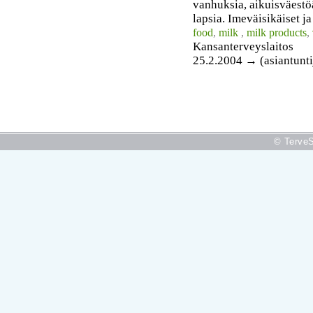
vanhuksia, aikuisväestöä
lapsia. Imeväisikäiset ja
food
,
milk
,
milk products
,
Kansanterveyslaitos
25.2.2004 → (asiantunti
© TerveS