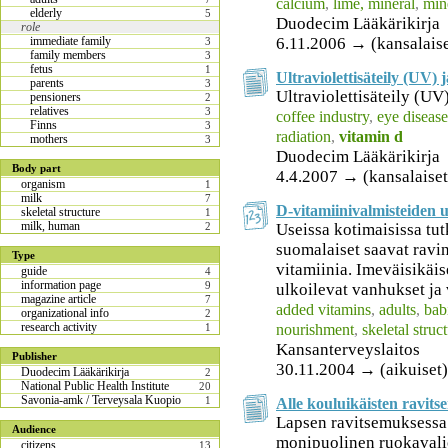
calcium
,
lime, mineral
,
min
elderly
5
Duodecim Lääkärikirja
role
6.11.2006 → (kansalaise
immediate family
3
family members
3
fetus
1
Ultraviolettisäteily (UV) 
parents
3
Ultraviolettisäteily (UV
pensioners
2
relatives
3
coffee industry
,
eye disease
Finns
3
radiation
,
vitamin d
mothers
3
Duodecim Lääkärikirja
Body part
4.4.2007 → (kansalaiset
organism
1
milk
7
D-vitamiinivalmisteiden 
skeletal structure
1
milk, human
Useissa kotimaisissa tut
2
suomalaiset saavat ravi
Type
vitamiinia. Imeväisikäis
guide
4
information page
9
ulkoilevat vanhukset ja 
magazine article
7
added vitamins
,
adults
,
bab
organizational info
2
research activity
nourishment
,
skeletal struc
1
Kansanterveyslaitos
Publisher
30.11.2004 → (aikuiset),
Duodecim Lääkärikirja
2
National Public Health Institute
20
Savonia-amk / Terveysala Kuopio
1
Alle kouluikäisten ravits
Lapsen ravitsemuksessa 
Audience
monipuolinen ruokavali
citizens
13