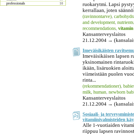
professionals
ruokarytmi. Lapsi pyst
10
kerrallaan, joten säännöl
(ravinnontarve)
,
carbohydr
and development
,
nutrients
recommendations
,
vitamin
Kansanterveyslaitos
21.12.2004 → (kansalai
Imeväisikäisten ravitsem
Imeväisikäisen lapsen r
yksinomainen rintaruo
ikään, lisäruokien aloitt
viimeistään puolen vuod
rinta...
(rekommendationer)
,
babie
milk, human
,
newborn bab
Kansanterveyslaitos
21.12.2004 → (kansalaise
Sosiaali- ja terveysminis
vitamiinivalmisteiden käy
Alle 1-vuotiaiden vitam
riippuu lapsen ravinnost