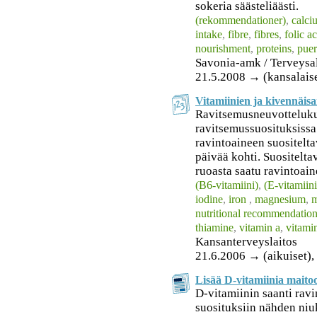
sokeria säästeliäästi.
(rekommendationer)
,
calci
intake
,
fibre
,
fibres
,
folic a
nourishment
,
proteins
,
puer
Savonia-amk / Terveysa
21.5.2008 → (kansalais
Vitamiinien ja kivennäisa
Ravitsemusneuvotteluk
ravitsemussuosituksissa
ravintoaineen suositelta
päivää kohti. Suositelta
ruoasta saatu ravintoa
(B6-vitamiini)
,
(E-vitamiini
iodine
,
iron
,
magnesium
,
nutritional recommendatio
thiamine
,
vitamin a
,
vitami
Kansanterveyslaitos
21.6.2006 → (aikuiset), 
Lisää D-vitamiinia maito
D-vitamiinin saanti rav
suosituksiin nähden niu