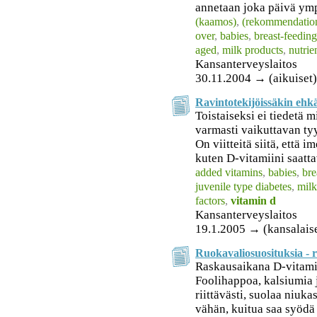
annetaan joka päivä ym
(kaamos)
,
(rekommendatio
over
,
babies
,
breast-feeding
aged
,
milk products
,
nutrie
Kansanterveyslaitos
30.11.2004 → (aikuiset),
Ravintotekijöissäkin ehkä
Toistaiseksi ei tiedetä 
varmasti vaikuttavan ty
On viitteitä siitä, että i
kuten D-vitamiini saattav
added vitamins
,
babies
,
bre
juvenile type diabetes
,
mil
factors
,
vitamin d
Kansanterveyslaitos
19.1.2005 → (kansalais
Ruokavaliosuosituksia - r
Raskausaikana D-vitamii
Foolihappoa, kalsiumia 
riittävästi, suolaa niuka
vähän, kuitua saa syödä 