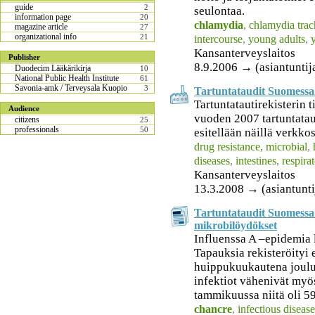
guide
2
seulontaa.
information page
20
chlamydia
,
chlamydia trac
magazine article
27
organizational info
21
intercourse
,
young adults
,
Kansanterveyslaitos
Publisher
8.9.2006 → (asiantuntij
Duodecim Lääkärikirja
10
National Public Health Institute
61
Savonia-amk / Terveysala Kuopio
3
Tartuntataudit Suomessa
Tartuntatautirekisterin t
Audience
vuoden 2007 tartuntatau
citizens
25
professionals
50
esitellään näillä verkkos
drug resistance, microbial
,
diseases
,
intestines
,
respirat
Kansanterveyslaitos
13.3.2008 → (asiantunti
Tartuntataudit Suomessa
mikrobilöydökset
Influenssa A –epidemia 
Tapauksia rekisteröityi
huippukuukautena jouluk
infektiot vähenivät myö
tammikuussa niitä oli 59
chancre
,
infectious disease