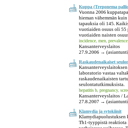
Kuppa (Treponema palli
Vuonna 2006 kuppatapauk
hieman vähemmän kuin 
tapauksia oli 145. Kaiki
vuotiaiden osuus oli 55 p
vuotiaiden naisten osuus
incidence
,
men
,
prevalence
Kansanterveyslaitos
27.9.2006 → (asiantunti
Raskaudenaikaiset seulo
Kansanterveyslaitoksen
laboratorio vastaa valta
raskaudenaikaisten tart
seulontatutkimuksista.
hepatitis b
,
pregnancy
,
scre
Kansanterveyslaitos / L
27.8.2007 → (asiantuntij
Klamydia ja sytokiinit
Klamydiapuolustuksen ka
Th1-tyyppistä reaktiota 