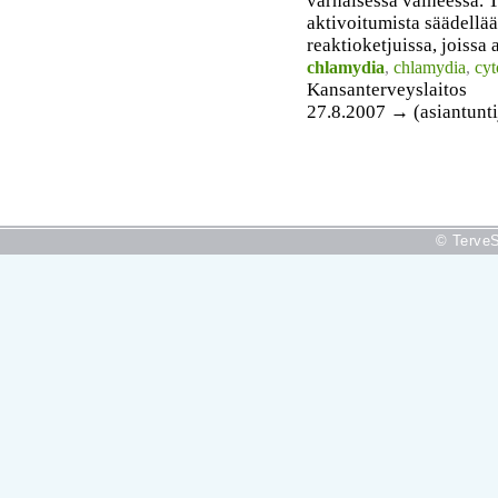
varhaisessa vaiheessa. 
aktivoitumista säädellä
reaktioketjuissa, joissa 
chlamydia
,
chlamydia
,
cyt
Kansanterveyslaitos
27.8.2007 → (asiantunti
© TerveS