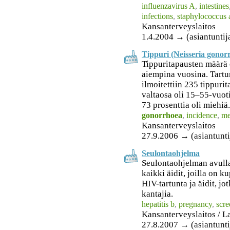
influenzavirus A
,
intestines
infections
,
staphylococcus 
Kansanterveyslaitos
1.4.2004 → (asiantuntij
Tippuri (Neisseria gono
Tippuritapausten määrä 
aiempina vuosina. Tartun
ilmoitettiin 235 tippurit
valtaosa oli 15–55-vuot
73 prosenttia oli miehiä.
gonorrhoea
,
incidence
,
m
Kansanterveyslaitos
27.9.2006 → (asiantunti
Seulontaohjelma
Seulontaohjelman avull
kaikki äidit, joilla on ku
HIV-tartunta ja äidit, jo
kantajia.
hepatitis b
,
pregnancy
,
scre
Kansanterveyslaitos / L
27.8.2007 → (asiantuntij