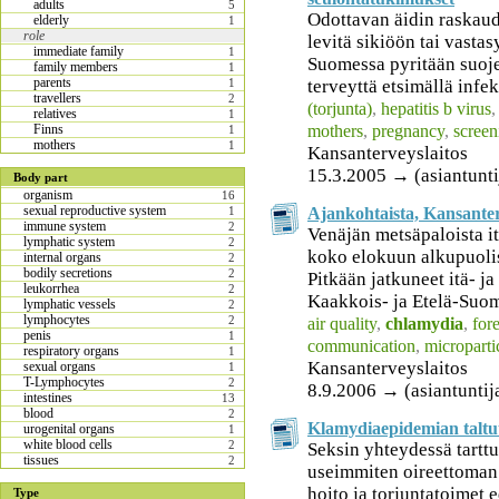
adults
5
Odottavan äidin raskaud
elderly
1
role
levitä sikiöön tai vasta
immediate family
1
Suomessa pyritään suoj
family members
1
parents
terveyttä etsimällä infek
1
travellers
2
(torjunta)
,
hepatitis b virus
relatives
1
mothers
,
pregnancy
,
screen
Finns
1
mothers
1
Kansanterveyslaitos
15.3.2005 → (asiantunti
Body part
organism
16
sexual reproductive system
Ajankohtaista, Kansanter
1
immune system
2
Venäjän metsäpaloista i
lymphatic system
2
koko elokuun alkupuoli
internal organs
2
bodily secretions
2
Pitkään jatkuneet itä- ja
leukorrhea
2
Kaakkois- ja Etelä-Suom
lymphatic vessels
2
lymphocytes
2
air quality
,
chlamydia
,
fore
penis
1
communication
,
microparti
respiratory organs
1
Kansanterveyslaitos
sexual organs
1
T-Lymphocytes
2
8.9.2006 → (asiantuntij
intestines
13
blood
2
Klamydiaepidemian taltut
urogenital organs
1
white blood cells
2
Seksin yhteydessä tartt
tissues
2
useimmiten oireettoman 
hoito ja torjuntatoimet e
Type