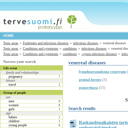
HOME
Topic areas
Epidemies and infectious diseases
infectious diseases
venereal diseases
Topic areas
Conditions and symptoms
conditions
infectious diseases
venereal dis
Topic areas
Conditions and symptoms
conditions
-synon infectious diseases
infe
Narrow your search
venereal diseases
Life event
lymphogranuloma venereum
(
family and relationships
pregnancy
7
genital herpes
(3)
leisure
travel
2
gonorrhoea
(15)
Group of people
sex
S
men
9
women
8
Search results
girls
1
age
babies
1
children
1
Raskaudenaikaisten tart
young people
6
seulontatukimukset