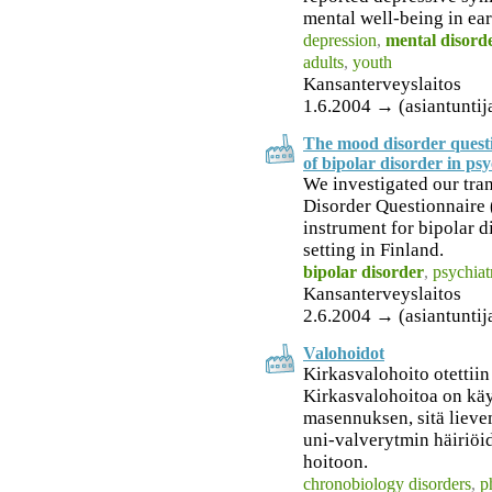
mental well-being in ea
depression
,
mental disord
adults
,
youth
Kansanterveyslaitos
1.6.2004 → (asiantuntij
The mood disorder questi
of bipolar disorder in psy
We investigated our tra
Disorder Questionnaire
instrument for bipolar d
setting in Finland.
bipolar disorder
,
psychiat
Kansanterveyslaitos
2.6.2004 → (asiantuntij
Valohoidot
Kirkasvalohoito otettii
Kirkasvalohoitoa on kä
masennuksen, sitä liev
uni-valverytmin häiriöi
hoitoon.
chronobiology disorders
,
p