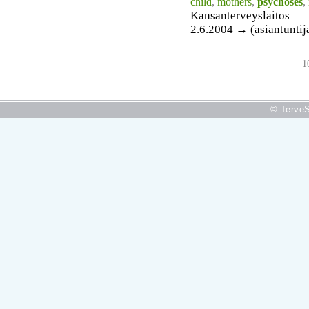
child
,
mothers
,
psychoses
,
Kansanterveyslaitos
2.6.2004 → (asiantuntij
1
© TerveS