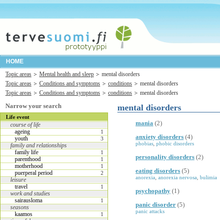
HOME
Topic areas
Mental health and sleep
mental disorders
Topic areas
Conditions and symptoms
conditions
mental disorders
Topic areas
Conditions and symptoms
conditions
mental disorders
Narrow your search
mental disorders
Life event
mania
(2)
course of life
ageing
1
anxiety disorders
(4)
youth
3
phobias
,
phobic disorders
family and relationships
family life
1
personality disorders
(2)
parenthood
1
motherhood
1
eating disorders
(5)
puerperal period
2
anorexia
,
anorexia nervosa
,
bulimia
leisure
travel
1
psychopathy
(1)
work and studies
sairausloma
1
panic disorder
(5)
seasons
panic attacks
kaamos
1