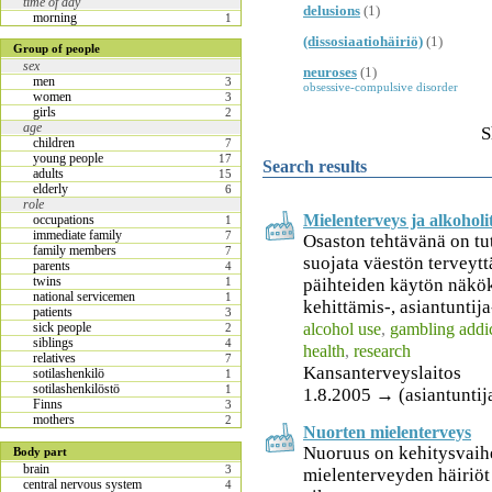
time of day
delusions
(1)
morning
1
(dissosiaatiohäiriö)
(1)
Group of people
sex
neuroses
(1)
men
3
obsessive-compulsive disorder
women
3
girls
2
age
S
children
7
young people
17
Search results
adults
15
elderly
6
role
Mielenterveys ja alkohol
occupations
1
immediate family
7
Osaston tehtävänä on tut
family members
7
suojata väestön terveyt
parents
4
twins
päihteiden käytön näkö
1
national servicemen
1
kehittämis-, asiantuntija
patients
3
alcohol use
,
gambling addi
sick people
2
siblings
4
health
,
research
relatives
7
Kansanterveyslaitos
sotilashenkilö
1
sotilashenkilöstö
1
1.8.2005 → (asiantuntij
Finns
3
mothers
2
Nuorten mielenterveys
Nuoruus on kehitysvaihe
Body part
brain
3
mielenterveyden häiriö
central nervous system
4