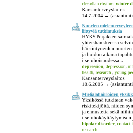
circadian rhythm
,
winter d
Kansanterveyslaitos
14.7.2004 → (asiantunti
Nuorten mielenterveyteen
liittyviä tutkimuksia
HYKS Peijaksen sairaal
yhteishankkeessa selvit
häiriintyneiden nuorten
ja hoidon aikana tapaht
itsetuhoisuudessa...
depression
,
depression
,
in
health
,
research
,
young pe
Kansanterveyslaitos
10.6.2005 → (asiantunti
Mielialahäiriöiden yksik
Yksikössä tutkitaan vak
riskitekijöitä, niiden sy
ja ennustetta sekä niihin
itsetuhokäyttäytymisen 
bipolar disorder
,
contact 
research