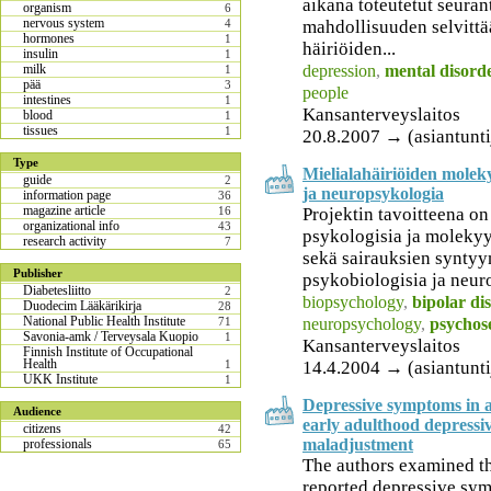
aikana toteutetut seuran
organism
6
nervous system
mahdollisuuden selvitt
4
hormones
1
häiriöiden...
insulin
1
depression
,
mental disord
milk
1
pää
3
people
intestines
1
Kansanterveyslaitos
blood
1
tissues
1
20.8.2007 → (asiantuntij
Type
Mielialahäiriöiden moleky
guide
2
ja neuropsykologia
information page
36
magazine article
Projektin tavoitteena on
16
organizational info
43
psykologisia ja molekyyl
research activity
7
sekä sairauksien syntyyn
Publisher
psykobiologisia ja neur
Diabetesliitto
2
biopsychology
,
bipolar di
Duodecim Lääkärikirja
28
National Public Health Institute
neuropsychology
,
psychos
71
Savonia-amk / Terveysala Kuopio
1
Kansanterveyslaitos
Finnish Institute of Occupational
Health
14.4.2004 → (asiantunti
1
UKK Institute
1
Depressive symptoms in a
Audience
early adulthood depressi
citizens
42
maladjustment
professionals
65
The authors examined th
reported depressive sy