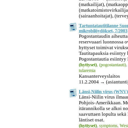
(matkailijat), (matkaopp
(matkatoimistovirkailijat
(sairaanhoitajat), (terv
Tartuntatautitilanne Suo
mikrobilöydökset, 7/2003
Pogostantaudin aiheutta
reservuaari luonnossa o
hyttyset toimivat virukse
Tautitapauksia esiintyy
Pogostantautia esiintyy 
(hyttyset)
,
(pogostantauti)
tularemia
Kansanterveyslaitos
11.2.2004 → (asiantunti
Länsi-Niilin virus (WNV) 
Länsi-Niilin virus ilmaan
Pohjois-Amerikkaan. Mu
itärannikolla se alkoi n
saavuttaen lopulta sekä
läntiset osat.
(hyttyset)
,
symptoms
,
West