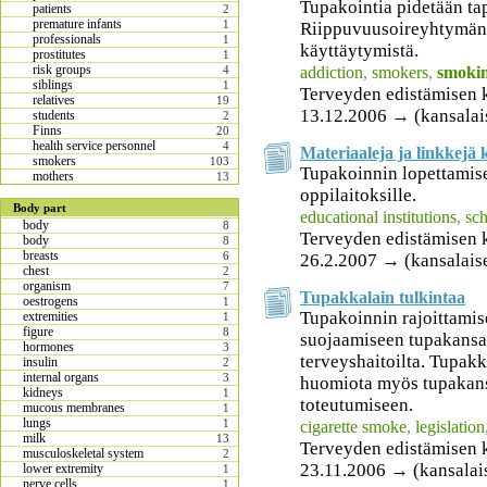
Tupakointia pidetään ta
patients
2
premature infants
1
Riippuvuusoireyhtymänä 
professionals
1
käyttäytymistä.
prostitutes
1
risk groups
addiction
,
smokers
,
smoki
4
siblings
1
Terveyden edistämisen 
relatives
19
13.12.2006 → (kansalai
students
2
Finns
20
health service personnel
4
Materiaaleja ja linkkejä k
smokers
103
Tupakoinnin lopettamise
mothers
13
oppilaitoksille.
Body part
educational institutions
,
sc
body
8
Terveyden edistämisen 
body
8
breasts
6
26.2.2007 → (kansalais
chest
2
organism
7
Tupakkalain tulkintaa
oestrogens
1
Tupakoinnin rajoittamis
extremities
1
figure
8
suojaamiseen tupakansa
hormones
3
terveyshaitoilta. Tupakka
insulin
2
internal organs
3
huomiota myös tupakan
kidneys
1
toteutumiseen.
mucous membranes
1
lungs
1
cigarette smoke
,
legislation
milk
13
Terveyden edistämisen 
musculoskeletal system
2
23.11.2006 → (kansalai
lower extremity
1
nerve cells
1