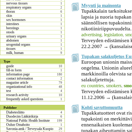
nervous tissues
1
Myynti ja mainonta
respiratory organs
2
Tupakkalain tarkoituksen
thorax
6
skin
1
lapsia ja nuoria tupakan
sex hormones
1
säännöllisen tupakoinni
intestines
1
nikotiiniriippuvuudelta.
beestings
1
stools
1
advertising
,
legislation
,
smo
urinary organs
1
Terveyden edistämisen 
abdomen
1
urogenital organs
1
22.2.2007 → (kansalais
tissues
1
milk, human
9
Tupakan salakuljetus Eu
Euroopan unionin maiss
Type
guide
10
ongelma. Unionin alueel
fill-in form
1
markkinoilla olevista s
information page
180
contact information
2
salakuljetettuja.
magazine article
79
eu countries
,
smokers
,
smo
organizational info
48
Terveyden edistämisen 
test
4
research activity
10
11.12.2006 → (kansalai
frequently asked questions
1
Kohti savuttomuutta
Publisher
Tupakkatuotteet ovat ris
Diabetesliitto
4
Duodecim Lääkärikirja
6
tupakointi on merkittäv
National Public Health Institute
199
ennenaikaisen kuoleman
Oulun Omahoito
1
Savonia-amk / Terveysala Kuopio
29
tupakan aiheuttamiin sa