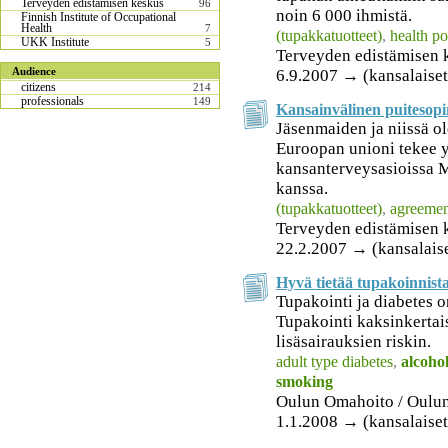
Terveyden edistämisen keskus
96
noin 6 000 ihmistä.
Finnish Institute of Occupational
Health
7
(tupakkatuotteet)
,
health po
UKK Institute
5
Terveyden edistämisen 
Audience
6.9.2007 → (kansalaiset
citizens
214
professionals
149
Kansainvälinen puitesop
Jäsenmaiden ja niissä o
Euroopan unioni tekee y
kansanterveysasioissa M
kanssa.
(tupakkatuotteet)
,
agreemen
Terveyden edistämisen 
22.2.2007 → (kansalais
Hyvä tietää tupakoinnista
Tupakointi ja diabetes o
Tupakointi kaksinkertai
lisäsairauksien riskin.
adult type diabetes
,
alcoho
smoking
Oulun Omahoito / Oulu
1.1.2008 → (kansalaiset