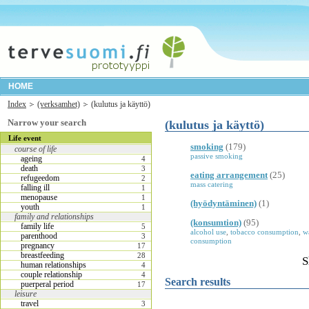
HOME
Index
(verksamhet)
(kulutus ja käyttö)
Narrow your search
(kulutus ja käyttö)
Life event
smoking
(179)
course of life
passive smoking
ageing
4
death
3
eating arrangement
(25)
refugeedom
2
mass catering
falling ill
1
menopause
1
(hyödyntäminen)
(1)
youth
1
family and relationships
(konsumtion)
(95)
family life
5
alcohol use
,
tobacco consumption
,
w
parenthood
3
consumption
pregnancy
17
breastfeeding
28
S
human relationships
4
couple relationship
4
Search results
puerperal period
17
leisure
travel
3