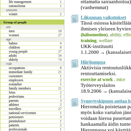
ottamatta sairaanhoitoa))
life management
1
sairausloma
1
(vanhemmat)
seasons
winter
2
Liikunnan vaikutukset
Tässä osiossa käsitellää
Group of people
sex
ihmisen yleiseen hyvinv
men
18
(hälsomotion)
,
ability
,
effe
women
27
age
training
,
welfare
babies
9
UKK-instituutti
children
8
1.1.2000 → (kansalaiset
young people
27
adults
34
elderly
74
Hiirijumppa
role
Aktiivisia rentoutusliikk
occupations
8
immediate family
21
rentouttamiseksi.
customers
1
exercise at work
,
mice
employees
2
esimiehet
Työterveyslaitos
1
family members
21
18.9.2006 → (kansalais
fetus
2
pedestrians
1
Synnytyskipuun auttaa h
parents
3
athletes
2
Hieromalla poistetaan pa
travellers
27
myös koko vartalon jänn
national servicemen
1
pensioners
3
voidaan hieroa pusertama
pienituloiset
1
hankaamalla äidin tunt
patients
2
Hieronnassa voi käyttää 
professionals
1