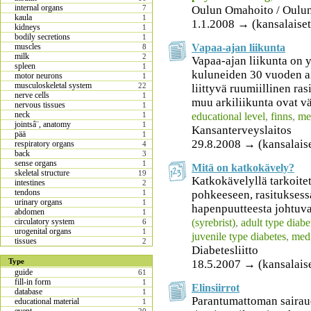
internal organs
Oulun Omahoito / Oulu
7
kaula
1
1.1.2008 → (kansalaiset
kidneys
1
bodily secretions
1
Vapaa-ajan liikunta
muscles
8
milk
2
Vapaa-ajan liikunta on y
spleen
1
kuluneiden 30 vuoden a
motor neurons
1
musculoskeletal system
22
liittyvä ruumiillinen ra
nerve cells
1
muu arkiliikunta ovat v
nervous tissues
1
neck
educational level
,
finns
,
me
1
jointsâ¨, anatomy
1
Kansanterveyslaitos
pää
1
29.8.2008 → (kansalais
respiratory organs
4
back
3
sense organs
1
Mitä on katkokävely?
skeletal structure
19
Katkokävelyllä tarkoite
intestines
2
tendons
pohkeeseen, rasituksess
1
urinary organs
1
hapenpuutteesta johtuva
abdomen
1
(syrebrist)
,
adult type diabe
circulatory system
6
urogenital organs
1
juvenile type diabetes
,
medi
tissues
2
Diabetesliitto
Type
18.5.2007 → (kansalais
guide
61
fill-in form
1
Elinsiirrot
database
1
Parantumattoman sairau
educational material
1