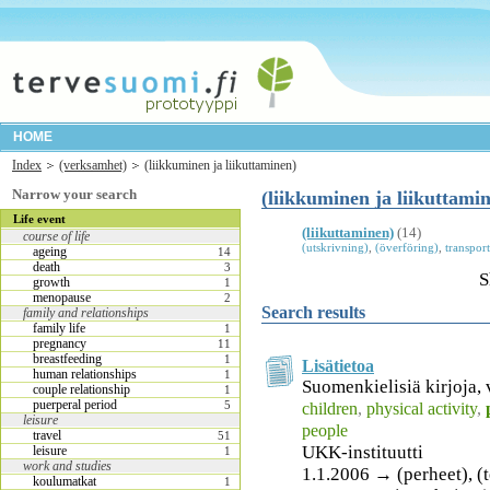
HOME
Index
(verksamhet)
(liikkuminen ja liikuttaminen)
Narrow your search
(liikkuminen ja liikuttami
Life event
(liikuttaminen)
(14)
course of life
(utskrivning)
,
(överföring)
,
transport
ageing
14
death
3
S
growth
1
menopause
2
Search results
family and relationships
family life
1
pregnancy
11
breastfeeding
1
Lisätietoa
human relationships
1
Suomenkielisiä kirjoja, 
couple relationship
1
puerperal period
5
children
,
physical activity
,
leisure
people
travel
51
UKK-instituutti
leisure
1
work and studies
1.1.2006 → (perheet), (
koulumatkat
1