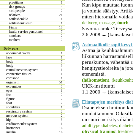
prostitutes
1
Kun kipu muuttaa luonne
risk groups
4
ja voimia säästyy. Artikk
sick people
2
relatives
21
miten hieromalla voidaa
sotilashenkilö
1
delivery
,
massage
,
touch
sotilashenkilöstö
1
Finns
10
Savonia-amk / Terveysa
health service personnel
7
2.6.2008 → (kansalaiset
smokers
2
mothers
2
Astmaatikolle sopii kevyt
Body part
Astma ja keuhkoahtaumat
abdominal cavity
1
liikunnan harrastamisell
face
1
peruskuntoa, vähentää r
body
7
body
9
hengitystieoireita ja jo
central nervous system
1
etenemistä.
connective tissues
1
cortisone
1
(hälsomotion)
,
(keuhkoaht
organism
51
UKK-instituutti
extremities
3
eyes
1
1.1.2000 → (kansalaiset
feet
2
figure
7
Elintapojen merkitys dia
foot
2
Diabeteksen hoitoon kuu
shoulders
1
respiratory system
2
noudattaminen. Oikealla
nervous system
2
on suuri merkitys diabe
hip
3
cardiovascular system
1
adult type diabetes
,
diabete
hormones
16
physical training
,
treatme
insulin
16