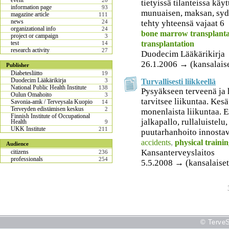
event
20
tietyissä tilanteissa käy
information page
93
munuaisen, maksan, syd
magazine article
111
news
tehty yhteensä vajaat 6
24
organizational info
24
bone marrow transplanta
project or campaign
3
transplantation
test
14
research activity
27
Duodecim Lääkärikirja
26.1.2006 → (kansalais
Publisher
Diabetesliitto
19
Duodecim Lääkärikirja
Turvallisesti liikkeellä
3
National Public Health Institute
138
Pysyäkseen terveenä ja
Oulun Omahoito
3
tarvitsee liikuntaa. Kes
Savonia-amk / Terveysala Kuopio
14
Terveyden edistämisen keskus
2
monenlaista liikuntaa. E
Finnish Institute of Occupational
jalkapallo, rullaluistelu, 
Health
9
UKK Institute
211
puutarhanhoito innostav
accidents
,
physical traini
Audience
Kansanterveyslaitos
citizens
236
professionals
254
5.5.2008 → (kansalaiset
© TerveS