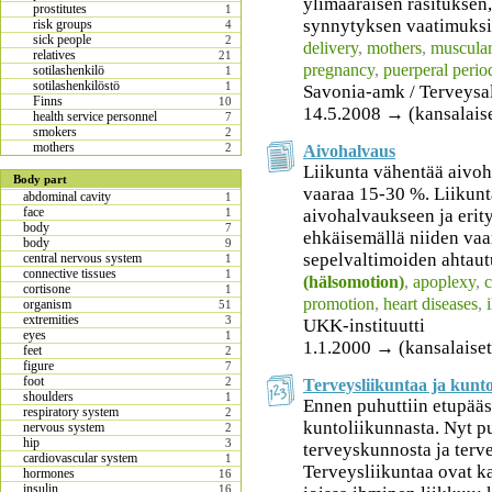
ylimääräisen rasituksen
prostitutes
1
synnytyksen vaatimuksi
risk groups
4
sick people
2
delivery
,
mothers
,
muscular
relatives
21
pregnancy
,
puerperal perio
sotilashenkilö
1
sotilashenkilöstö
1
Savonia-amk / Terveysa
Finns
10
14.5.2008 → (kansalais
health service personnel
7
smokers
2
mothers
2
Aivohalvaus
Liikunta vähentää aivoh
Body part
vaaraa 15-30 %. Liikunt
abdominal cavity
1
face
aivohalvaukseen ja erity
1
body
7
ehkäisemällä niiden vaar
body
9
sepelvaltimoiden ahtaut
central nervous system
1
connective tissues
1
(hälsomotion)
,
apoplexy
,
c
cortisone
1
promotion
,
heart diseases
,
organism
51
extremities
3
UKK-instituutti
eyes
1
1.1.2000 → (kansalaiset
feet
2
figure
7
foot
2
Terveysliikuntaa ja kunt
shoulders
1
Ennen puhuttiin etupääs
respiratory system
2
kuntoliikunnasta. Nyt p
nervous system
2
hip
3
terveyskunnosta ja terv
cardiovascular system
1
Terveysliikuntaa ovat ka
hormones
16
insulin
16