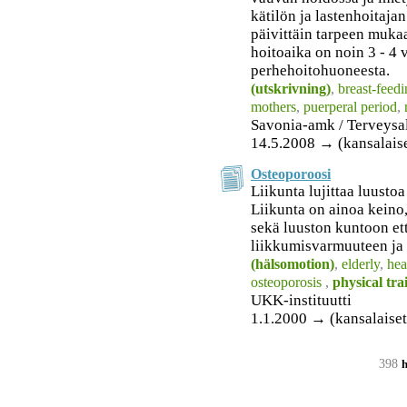
kätilön ja lastenhoitaja
päivittäin tarpeen muka
hoitoaika on noin 3 - 4 
perhehoitohuoneesta.
(utskrivning)
,
breast-feed
mothers
,
puerperal period
,
Savonia-amk / Terveysa
14.5.2008 → (kansalais
Osteoporoosi
Liikunta lujittaa luusto
Liikunta on ainoa keino,
sekä luuston kuntoon et
liikkumisvarmuuteen ja 
(hälsomotion)
,
elderly
,
hea
osteoporosis
,
physical tra
UKK-instituutti
1.1.2000 → (kansalaiset
398
h