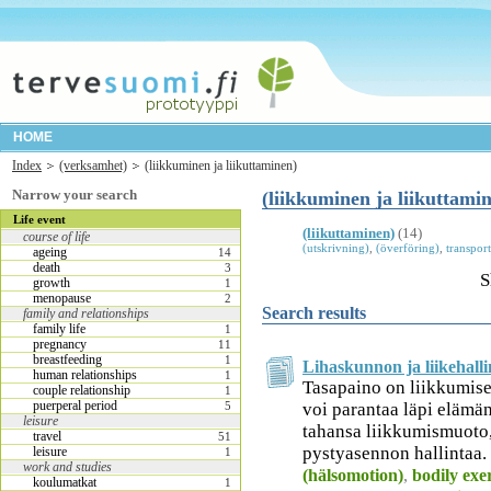
HOME
Index
(verksamhet)
(liikkuminen ja liikuttaminen)
Narrow your search
(liikkuminen ja liikuttami
Life event
(liikuttaminen)
(14)
course of life
(utskrivning)
,
(överföring)
,
transport
ageing
14
death
3
S
growth
1
menopause
2
Search results
family and relationships
family life
1
pregnancy
11
breastfeeding
1
Lihaskunnon ja liikehall
human relationships
1
Tasapaino on liikkumisen
couple relationship
1
puerperal period
5
voi parantaa läpi elämä
leisure
tahansa liikkumismuoto,
travel
51
pystyasennon hallintaa.
leisure
1
work and studies
(hälsomotion)
,
bodily exe
koulumatkat
1