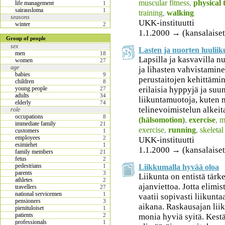
muscular fitness
,
physical 
life management
1
sairausloma
1
training
,
walking
seasons
UKK-instituutti
winter
2
1.1.2000 → (kansalaiset
Group of people
sex
Lasten ja nuorten luuliik
men
18
Lapsilla ja kasvavilla n
women
27
age
ja lihasten vahvistamine
babies
9
perustaitojen kehittämin
children
8
erilaisia hyppyjä ja su
young people
27
adults
34
liikuntamuotoja, kuten m
elderly
74
telinevoimistelun alkeit
role
occupations
8
(hälsomotion)
,
exercise
,
m
immediate family
21
exercise
,
running
,
skeletal
customers
1
employees
2
UKK-instituutti
esimiehet
1
1.1.2000 → (kansalaiset
family members
21
fetus
2
pedestrians
Liikkumalla hyvää oloa
1
parents
3
Liikunta on entistä tär
athletes
2
ajanviettoa. Jotta elimi
travellers
27
national servicemen
1
vaatii sopivasti liikunt
pensioners
3
aikana. Raskausajan lii
pienituloiset
1
patients
monia hyviä syitä. Kest
2
professionals
1