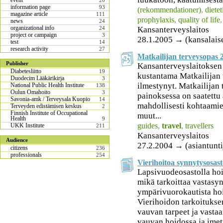
event
20
information page
93
(rekommendationer)
,
dietet
magazine article
111
prophylaxis
,
quality of life
news
24
organizational info
Kansanterveyslaitos
24
project or campaign
3
28.1.2005 → (kansalais
test
14
research activity
27
Matkailijan terveysopas 
Publisher
Kansanterveyslaitoksen
Diabetesliitto
19
kustantama Matkailijan
Duodecim Lääkärikirja
3
ilmestynyt. Matkailijan
National Public Health Institute
138
Oulun Omahoito
3
painoksessa on saatettu 
Savonia-amk / Terveysala Kuopio
14
mahdollisesti kohtaamien
Terveyden edistämisen keskus
2
Finnish Institute of Occupational
muut...
Health
9
guides
,
travel
,
travellers
UKK Institute
211
Kansanterveyslaitos
Audience
27.2.2004 → (asiantunti
citizens
236
professionals
254
Vierihoitoa synnytysosast
Lapsivuodeosastolla hoit
mikä tarkoittaa vastasy
ympärivuorokautista hoit
Vierihoidon tarkoituks
vauvan tarpeet ja vasta
vauvan hoidossa ja imet