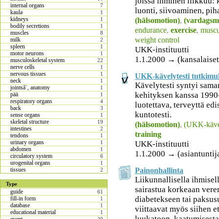
joissa ihminen liikkuu:
internal organs
7
luonti, siivoaminen, pih
kaula
1
kidneys
(hälsomotion)
,
(vardagsm
1
bodily secretions
1
endurance
,
exercise
,
muscul
muscles
8
weight control
milk
2
spleen
1
UKK-instituutti
motor neurons
1
1.1.2000 → (kansalaiset
musculoskeletal system
22
nerve cells
1
nervous tissues
1
UKK-kävelytesti tutkimu
neck
1
Kävelytesti syntyi sama
jointsâ¨, anatomy
1
kehityksen kanssa 1990-
pää
1
respiratory organs
4
luotettava, terveyttä ed
back
3
kuntotesti.
sense organs
1
skeletal structure
19
(hälsomotion)
,
(UKK-kävel
intestines
2
training
tendons
1
urinary organs
UKK-instituutti
1
abdomen
1
1.1.2000 → (asiantuntija
circulatory system
6
urogenital organs
1
Painonhallinta
tissues
2
Liikunnallisella ihmisel
Type
sairastua korkeaan vere
guide
61
diabetekseen tai paksu
fill-in form
1
database
1
viittaavat myös siihen et
educational material
1
luukatoon, kaatumisesta.