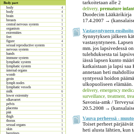
tarkoitetaan alle 2
Body part
body
4
delivery
,
premature infan
body
4
Duodecim Lääkärikirja
brain
1
17.4.2007 → (kansalais
breasts
1
central nervous system
1
organism
3
Vastasyntyneen ensihoito 
extremities
2
Synnytyksen jälkeen kät
feet
1
figure
4
vastasyntyneen. Lapsen 
sexual reproductive system
1
mm. jos lapsivedessä on
nervous system
1
tulehduksesta tai lapsiv
hands
2
immune system
1
iässä lapsen kunto määr
lymphatic system
1
katkaistaan ja lapsi saa 
lymphatic system
1
internal organs
1
annetaan heti mahdollis
womb
1
syntyessä hoidon päämä
groin
1
lymph nodes
1
ulkopuoliseen elämään.
lymphatic vessels
1
delivery
,
emergency medica
milk
6
lower extremity
surveillance
,
treatment
,
tre
1
olkavarret
2
Savonia-amk / Terveysa
pelvis
1
20.5.2008 → (kansalais
placenta
1
pää
1
thigh
1
Vauva perheessä - muutos
thorax
1
Toiset perheet pärjäävä
sexual organs
1
skin
heti alusta lähtien, kun
1
beestings
1