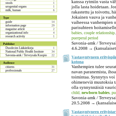
kanssa rytmiin vasta väh
stools
1
jolla lasta hoidetaan. J
urogenital organs
1
milk, human
6
rakastettu ja toivottu, h
Jokainen vauva ja vanh
Type
vaiheessa vanhempien on
guide
14
information page
29
parisuhteen hoitamiselle
magazine article
2
babies
,
couple relationship
organizational info
4
research activity
1
puerperal period
Savonia-amk / Terveysa
Publisher
4.6.2008 → (kansalaiset
Duodecim Lääkärikirja
1
National Public Health Institute
34
Savonia-amk / Terveysala Kuopio
22
Vastasyntyneen erityispii
kotona
Audience
Vanhempien tulee seura
citizens
31
professionals
27
navan paranemista, ihoa,
toimintaa. Synnytys voi
ohimeneviä muutoksia tai
olla synnynnäisiä vaurio
child
,
newborn babies
,
pu
Savonia-amk / Terveysa
20.5.2008 → (kansalais
Vastasyntyneen erityistark