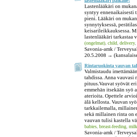
lastenlääkäri paikalle!
Lastenlääkäri on mukan
syntyy ennenaikaisesti 
pieni. Lääkäri on muka
synnytyksessä, perätila
keisarileikkauksessa. Mik
lastenlääkäri tarkastaa 
(ongelmat)
,
child
,
delivery
Savonia-amk / Terveysa
20.5.2008 → (kansalais
Rintaruokinta vauvan tah
Valmistaudu imettämään
tahdissa. Anna vauvasi
pituus.Vauvat syövät eri 
emmehän itsekään syö a
aterioita. Opettele arv
älä kellosta. Vauvan sy
tarkkailemalla, millain
sekä millainen rinta on 
vauvan tulisi kastella 
babies
,
breast-feeding
,
mil
Savonia-amk / Terveysa