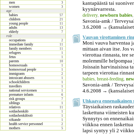
kantapäästä tai suoniver
men
3
women
3
kyynärvarresta.
age
delivery
,
newborn babies
babies
57
children
21
Savonia-amk / Terveysa
young people
11
3.6.2008 → (kansalaiset
adults
13
elderly
7
role
Vauvan virottaminen rin
occupations
2
Moni vauva harventaa ja
immediate family
11
mittaan aivan itse. Jos 
family members
11
refugees
1
vierottaa rinnasta, tee s
fetus
1
molemmille helpompaa j
parents
10
homosexuals
1
Joissain harvinaisissa t
homosexual people
1
tarpeen vierottaa rinnas
immigrants
2
intoxicant abusers
1
babies
,
breast-feeding
,
new
schoolchildren
1
Savonia-amk / Terveysa
travellers
1
4.6.2008 → (kansalaiset
national servicemen
1
premature infants
6
risk groups
7
Uhkaava ennenaikainen 
siblings
1
Täysiaikaisen raskauden
relatives
11
sotilashenkilö
1
laskettuna viimeisten k
sotilashenkilöstö
1
Synnytys on ennenaikain
sökande
1
viikkoa ennen laskettua 
health service personnel
2
mothers
5
lapsi syntyy yli 2 viikk