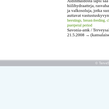
Äidinmaidosta lapsi saa
hiilihydraatteja, rasvah
ja valkosoluja, jotka su
auttavat vastustuskyvyn
beestings
,
breast-feeding
,
c
puerperal period
Savonia-amk / Terveysa
21.5.2008 → (kansalais
© TerveS