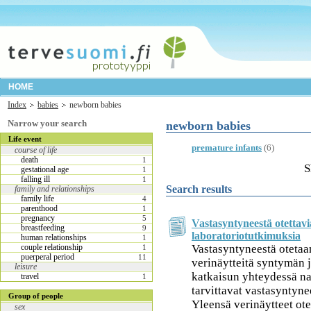
HOME
Index
babies
newborn babies
Narrow your search
newborn babies
Life event
premature infants
(6)
course of life
death
1
S
gestational age
1
falling ill
1
Search results
family and relationships
family life
4
parenthood
1
pregnancy
5
Vastasyntyneestä otettavi
breastfeeding
9
laboratoriotutkimuksia
human relationships
1
couple relationship
Vastasyntyneestä oteta
1
puerperal period
11
verinäytteitä syntymän
leisure
katkaisun yhteydessä na
travel
1
tarvittavat vastasyntyne
Group of people
Yleensä verinäytteet ot
sex