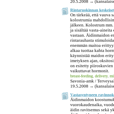
20.5.2008 → (kansalais
Rintaruokinnan keskeiset
On tärkeää, että vauva s
kolostrumia mahdollisi
jälkeen. Kolostrum mm.
ja sisältää vasta-aineita 
vastaan. Äidinmaidon eri
rintarauhasta stimuloid
enemmän maitoa erittyy.
alkaa tuottaa kahta hormo
käynnistää maidon erity
imetyksen ajan, oksitosi
on esitetty piiroskuvien
vaikuttavat hormonit.
breast-feeding
,
delivery
,
mi
Savonia-amk / Terveysa
19.5.2008 → (kansalais
Vastasyntyneen ravinnoks
Äidinmaidon koostumuk
vuorokaudenaika, vuode
äidin ravitsemus sekä yk