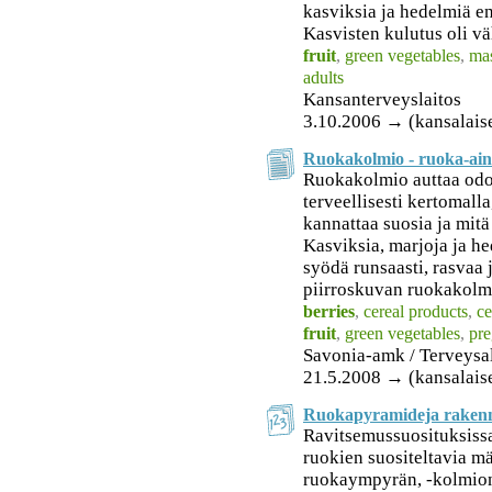
kasviksia ja hedelmiä 
Kasvisten kulutus oli väh
fruit
,
green vegetables
,
mas
adults
Kansanterveyslaitos
3.10.2006 → (kansalais
Ruokakolmio - ruoka-aine
Ruokakolmio auttaa odo
terveellisesti kertomalla
kannattaa suosia ja mit
Kasviksia, marjoja ja h
syödä runsaasti, rasvaa j
piirroskuvan ruokakolm
berries
,
cereal products
,
ce
fruit
,
green vegetables
,
pr
Savonia-amk / Terveysa
21.5.2008 → (kansalais
Ruokapyramideja rakenn
Ravitsemussuosituksissa
ruokien suositeltavia mä
ruokaympyrän, -kolmion 