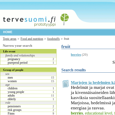
HOME
Topic areas
Food and nutrition
foodstuffs
fruit
Narrow your search
fruit
Life event
berries
(20)
family and relationships
pregnancy
2
S
puerperal period
1
Search results
Group of people
sex
men
15
women
15
Marjojen ja hedelmien k
age
Hedelmät ja marjat ovat 
children
1
ja kivennäisaineiden läh
young people
1
adults
11
kasviksia suositellaanki
elderly
1
Marjoissa, hedelmissä j
role
pensioners
2
energiaa ja rasvaa.
risk groups
2
berries
,
educational level
,
Finns
9