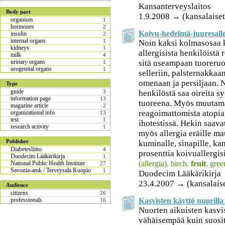
Kansanterveyslaitos
Body part
1.9.2008 → (kansalaiset
organism
1
hormones
2
Koivu-hedelmä-juuresall
insulin
2
internal organs
1
Noin kaksi kolmasosaa k
kidneys
1
allergisista henkilöistä 
milk
4
sitä useampaan tuoreru
urinary organs
1
urogenital organs
1
selleriin, palsternakkaa
omenaan ja persiljaan. N
Type
guide
henkilöstä saa oireita s
3
information page
13
tuoreena. Myös muutama 
magazine article
2
reagoimattomista atopia
organizational info
13
test
1
ihotestissä. Hekin saavat
research activity
1
myös allergia eräille m
Publisher
kuminalle, sinapille, kane
Diabetesliitto
4
prosenttia koivuallergisi
Duodecim Lääkärikirja
1
(allergia)
,
birch
,
fruit
,
gree
National Public Health Institute
27
Savonia-amk / Terveysala Kuopio
1
Duodecim Lääkärikirja
23.4.2007 → (kansalais
Audience
citizens
26
Kasvisten käyttö nuorilla 
professionals
16
Nuorten aikuisten kasvis
vähäisempää kuin suosit