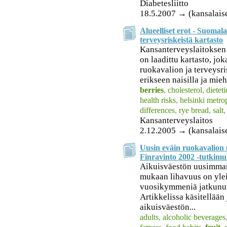
Diabetesliitto
18.5.2007 → (kansalais
Alueelliset erot - Suomala
terveysriskeistä kartasto
Kansanterveyslaitoksen 
on laadittu kartasto, jo
ruokavalion ja terveysri
erikseen naisilla ja mieh
berries
,
cholesterol
,
dieteti
health risks
,
helsinki metro
differences
,
rye bread
,
salt
Kansanterveyslaitos
2.12.2005 → (kansalais
Uusin eväin ruokavalion 
Finravinto 2002 -tutkimu
Aikuisväestön uusimma
mukaan lihavuus on yleis
vuosikymmeniä jatkunut
Artikkelissa käsitellään 
aikuisväestön...
adults
,
alcoholic beverages