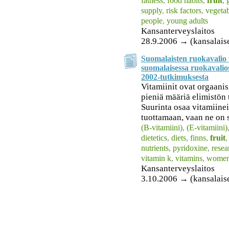
fatness
,
food habits
,
fruit
,
supply
,
risk factors
,
vegetab
people
,
young adults
Kansanterveyslaitos
28.9.2006 → (kansalais
Suomalaisten ruokavalio 
suomalaisessa ruokavalio
2002-tutkimuksesta
Vitamiinit ovat orgaanisi
pieniä määriä elimistön 
Suurinta osaa vitamiineis
tuottamaan, vaan ne on 
(B-vitamiini)
,
(E-vitamiini)
dietetics
,
diets
,
finns
,
fruit
nutrients
,
pyridoxine
,
rese
vitamin k
,
vitamins
,
wome
Kansanterveyslaitos
3.10.2006 → (kansalais