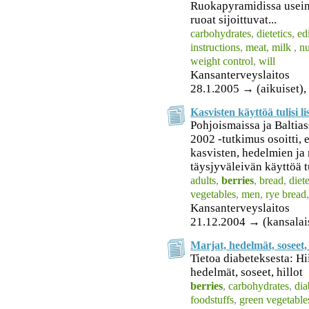
Ruokapyramidissa usein 
ruoat sijoittuvat...
carbohydrates
,
dietetics
,
ed
instructions
,
meat
,
milk
,
nu
weight control
,
will
Kansanterveyslaitos
28.1.2005 → (aikuiset), 
Kasvisten käyttöä tulisi li
Pohjoismaissa ja Balt
2002 -tutkimus osoitti, 
kasvisten, hedelmien ja 
täysjyväleivän käyttöä t
adults
,
berries
,
bread
,
diete
vegetables
,
men
,
rye bread
Kansanterveyslaitos
21.12.2004 → (kansalai
Marjat, hedelmät, soseet, 
Tietoa diabeteksesta: Hi
hedelmät, soseet, hillot
berries
,
carbohydrates
,
dia
foodstuffs
,
green vegetable