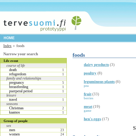
HOME
Index
foods
Narrow your search
foods
Life event
dairy products
(3)
course of life
death
1
poultry
(8)
refugeedom
1
family and relationships
leguminous plants
(6)
pregnancy
5
pea
breastfeeding
1
puerperal period
1
fruit
(33)
leisure
berries
travel
1
seasons
meat
(19)
Christmas
2
game
kaamos
1
hen's eggs
(17)
Group of people
sex
S
men
23
women
24