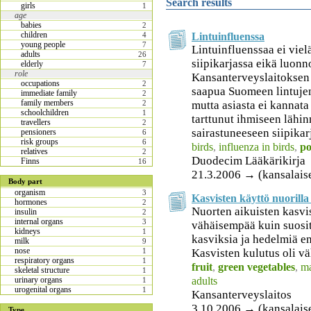
Search results
girls
1
age
babies
2
children
Lintuinfluenssa
4
young people
7
Lintuinfluenssaa ei viel
adults
26
siipikarjassa eikä luonn
elderly
7
role
Kansanterveyslaitoksen
occupations
2
saapua Suomeen lintuje
immediate family
2
family members
mutta asiasta ei kannata
2
schoolchildren
1
tarttunut ihmiseen lähin
travellers
2
sairastuneeseen siipikar
pensioners
6
risk groups
6
birds
,
influenza in birds
,
po
relatives
2
Duodecim Lääkärikirja
Finns
16
21.3.2006 → (kansalais
Body part
organism
3
Kasvisten käyttö nuorilla 
hormones
2
Nuorten aikuisten kasvis
insulin
2
internal organs
3
vähäisempää kuin suosit
kidneys
1
kasviksia ja hedelmiä 
milk
9
nose
Kasvisten kulutus oli väh
1
respiratory organs
1
fruit
,
green vegetables
,
ma
skeletal structure
1
adults
urinary organs
1
urogenital organs
1
Kansanterveyslaitos
3.10.2006 → (kansalais
Type