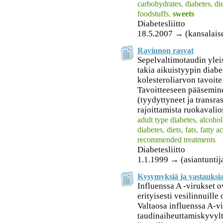
carbohydrates
,
diabetes
,
di
foodstuffs
,
sweets
Diabetesliitto
18.5.2007 → (kansalais
Ravinnon rasvat
Sepelvaltimotaudin ylei
takia aikuistyypin diab
kolesteroliarvon tavoite
Tavoitteeseen pääsemin
(tyydyttyneet ja transr
rajoittamista ruokavalio
adult type diabetes
,
alcohol
diabetes
,
diets
,
fats
,
fatty a
recommended treatments
Diabetesliitto
1.1.1999 → (asiantuntij
Kysymyksiä ja vastauksia 
Influenssa A -virukset 
erityisesti vesilinnuill
Valtaosa influenssa A-vi
taudinaiheuttamiskyvylt