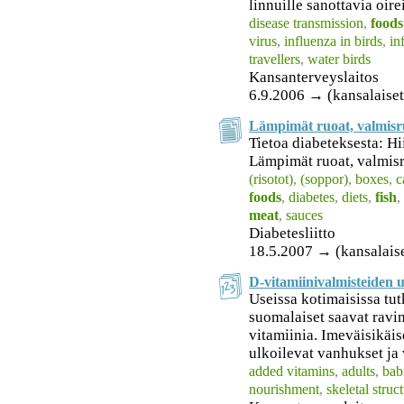
linnuille sanottavia oirei
disease transmission
,
foods
virus
,
influenza in birds
,
in
travellers
,
water birds
Kansanterveyslaitos
6.9.2006 → (kansalaiset
Lämpimät ruoat, valmisru
Tietoa diabeteksesta: Hi
Lämpimät ruoat, valmisr
(risotot)
,
(soppor)
,
boxes
,
c
foods
,
diabetes
,
diets
,
fish
,
meat
,
sauces
Diabetesliitto
18.5.2007 → (kansalais
D-vitamiinivalmisteiden 
Useissa kotimaisissa tut
suomalaiset saavat ravi
vitamiinia. Imeväisikäis
ulkoilevat vanhukset ja 
added vitamins
,
adults
,
bab
nourishment
,
skeletal struc