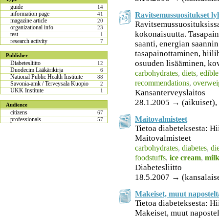
guide
14
information page
Ravitsemussuositukset ly
41
magazine article
20
Ravitsemussuosituksiss
organizational info
23
kokonaisuutta. Tasapain
test
1
research activity
7
saanti, energian saannin
tasapainottaminen, hiili
Publisher
osuuden lisääminen, kov
Diabetesliitto
12
Duodecim Lääkärikirja
6
carbohydrates
,
diets
,
edible
National Public Health Institute
88
recommendations
,
overwei
Savonia-amk / Terveysala Kuopio
2
UKK Institute
1
Kansanterveyslaitos
28.1.2005 → (aikuiset), 
Audience
citizens
67
Maitovalmisteet
professionals
57
Tietoa diabeteksesta: Hi
Maitovalmisteet
carbohydrates
,
diabetes
,
di
foodstuffs
,
ice cream
,
mil
Diabetesliitto
18.5.2007 → (kansalais
Makeiset, muut napostelt
Tietoa diabeteksesta: Hi
Makeiset, muut napostel