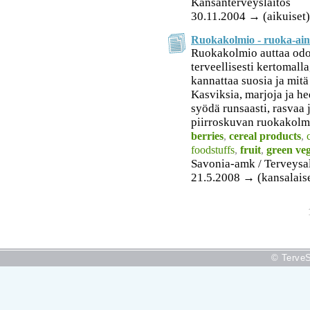
Kansanterveyslaitos
30.11.2004 → (aikuiset),
Ruokakolmio - ruoka-aine
Ruokakolmio auttaa odo
terveellisesti kertomalla
kannattaa suosia ja mit
Kasviksia, marjoja ja h
syödä runsaasti, rasvaa j
piirroskuvan ruokakolm
berries
,
cereal products
,
foodstuffs
,
fruit
,
green veg
Savonia-amk / Terveysa
21.5.2008 → (kansalais
© TerveS