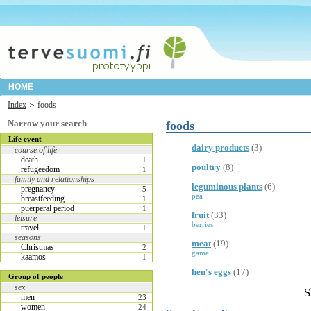
HOME
Index
foods
Narrow your search
foods
Life event
dairy products
(3)
course of life
death
1
poultry
(8)
refugeedom
1
family and relationships
leguminous plants
(6)
pregnancy
5
pea
breastfeeding
1
puerperal period
1
fruit
(33)
leisure
berries
travel
1
seasons
meat
(19)
Christmas
2
game
kaamos
1
hen's eggs
(17)
Group of people
sex
S
men
23
women
24