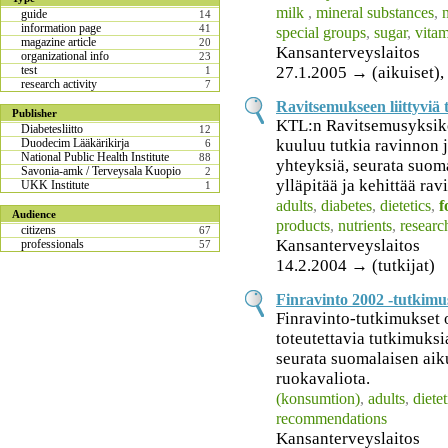
milk
,
mineral substances
,
n
guide
14
information page
41
special groups
,
sugar
,
vita
magazine article
20
Kansanterveyslaitos
organizational info
23
27.1.2005 → (aikuiset), 
test
1
research activity
7
Ravitsemukseen liittyviä
Publisher
KTL:n Ravitsemusyksik
Diabetesliitto
12
kuuluu tutkia ravinnon j
Duodecim Lääkärikirja
6
National Public Health Institute
88
yhteyksiä, seurata suom
Savonia-amk / Terveysala Kuopio
2
ylläpitää ja kehittää ra
UKK Institute
1
adults
,
diabetes
,
dietetics
,
f
Audience
products
,
nutrients
,
researc
citizens
67
Kansanterveyslaitos
professionals
57
14.2.2004 → (tutkijat)
Finravinto 2002 -tutkimu
Finravinto-tutkimukset 
toteutettavia tutkimuksi
seurata suomalaisen aik
ruokavaliota.
(konsumtion)
,
adults
,
dietet
recommendations
Kansanterveyslaitos