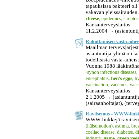
tapauksissa bakteeri ol
vakavan yleissairauden.
cheese
,
epidemics
,
strepto
Kansanterveyslaitos
11.2.2004 → (asiantunti
Rokottamisen vasta-aihee
Maailman terveysjärjes
asiantuntijaryhmä on laa
todellisista vasta-aiheist
Vuonna 1988 lääkintöha
-synon infectious diseases
,
encephalitis
,
hen's eggs
,
hy
vaccination
,
vaccines
,
vacc
Kansanterveyslaitos
2.1.2005 → (asiantuntijat
(sairaanhoitajat), (terv
Ravitsemus - WWW-linki
WWW-linkkejä ravitsemuk
(hälsomotion)
,
asthma
,
bre
coeliac disease
,
diabetes
,
di
industry
,
game
,
green vege