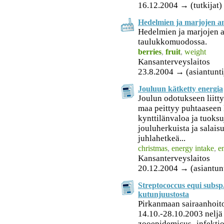
16.12.2004 → (tutkijat)
Hedelmien ja marjojen an
Hedelmien ja marjojen a
taulukkomuodossa.
berries
,
fruit
,
weight
Kansanterveyslaitos
23.8.2004 → (asiantuntij
Jouluun kätketty energia
Joulun odotukseen liitt
maa peittyy puhtaaseen 
kynttilänvaloa ja tuoksu
jouluherkuista ja salais
juhlahetkeä...
christmas
,
energy intake
,
e
Kansanterveyslaitos
20.12.2004 → (asiantunt
Streptococcus equi subsp
kutunjuustosta
Pirkanmaan sairaanhoitop
14.10.-28.10.2003 neljä
zooepidemicus -infektio