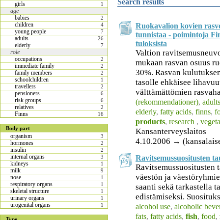
Search results
girls
1
age
babies
2
children
Ruokavalion kovien rasvo
4
young people
7
tunnistaa - poimintoja F
adults
26
tuloksista
elderly
7
Valtion ravitsemusneuv
role
occupations
2
mukaan rasvan osuus ruo
immediate family
2
30%. Rasvan kulutuksen
family members
2
schoolchildren
1
tasolle ehkäisee lihavuu
travellers
2
välttämättömien rasvaha
pensioners
6
risk groups
6
(rekommendationer)
,
adult
relatives
2
elderly
,
fatty acids
,
finns
,
f
Finns
16
products
,
research
,
vegeta
Body part
Kansanterveyslaitos
organism
3
4.10.2006 → (kansalais
hormones
2
insulin
2
internal organs
Ravitsemussuositusten ta
3
kidneys
1
Ravitsemussuositusten t
milk
9
väestön ja väestöryhmie
nose
1
respiratory organs
1
saanti sekä tarkastella 
skeletal structure
1
edistämiseksi. Suositukse
urinary organs
1
urogenital organs
1
alcohol use
,
alcoholic beve
fats
,
fatty acids
,
fish
,
food
,
Type