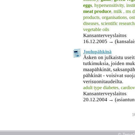
eggs
,
hypersensitivity
,
inst
meat produce
,
milk
,
ms d
products
,
organisations
,
os
diseases
,
scientific research
vegetable oils
Kansanterveyslaitos
16.12.2005 → (kansalai
Joulupähkinä
Äsken on julkaistu usei
tutkimuksia, joiden muk
maapähkinät, saksanpäh
pähkinät - voisivat suoj
verisuonitaudeilta.
adult type diabetes
,
cardiov
Kansanterveyslaitos
20.12.2004 → (asiantunt
1
© TerveS