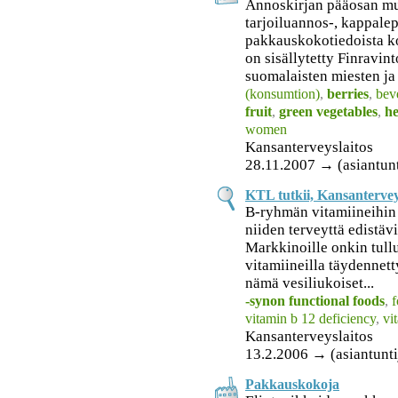
Annoskirjan pääosan mu
tarjoiluannos-, kappalep
pakkauskokotiedoista k
on sisällytetty Finravin
suomalaisten miesten ja 
(konsumtion)
,
berries
,
bev
fruit
,
green vegetables
,
he
women
Kansanterveyslaitos
28.11.2007 → (asiantunti
KTL tutkii, Kansantervey
B-ryhmän vitamiineihin 
niiden terveyttä edistäv
Markkinoille onkin tull
vitamiineilla täydennett
nämä vesiliukoiset...
-synon functional foods
,
f
vitamin b 12 deficiency
,
vi
Kansanterveyslaitos
13.2.2006 → (asiantunti
Pakkauskokoja