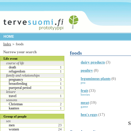
HOME
Index
foods
Narrow your search
foods
Life event
dairy products
(3)
course of life
death
1
poultry
(8)
refugeedom
1
family and relationships
leguminous plants
(6)
pregnancy
5
pea
breastfeeding
1
puerperal period
1
fruit
(33)
leisure
berries
travel
1
seasons
meat
(19)
Christmas
2
game
kaamos
1
hen's eggs
(17)
Group of people
sex
S
men
23
women
24