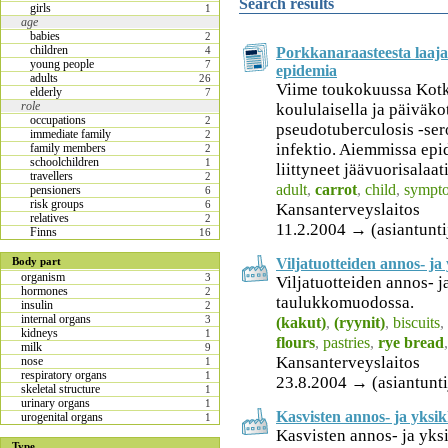
Search results
girls
1
age
babies
2
children
Porkkanaraasteesta laaja
4
young people
7
epidemia
adults
26
Viime toukokuussa Kotka
elderly
7
role
koululaisella ja päiväko
occupations
2
pseudotuberculosis -ser
immediate family
2
infektio. Aiemmissa epi
family members
2
schoolchildren
1
liittyneet jäävuorisalaat
travellers
2
adult
,
carrot
,
child
,
sympt
pensioners
6
risk groups
6
Kansanterveyslaitos
relatives
2
11.2.2004 → (asiantunti
Finns
16
Viljatuotteiden annos- ja
Body part
organism
3
Viljatuotteiden annos- 
hormones
2
taulukkomuodossa.
insulin
2
internal organs
3
(kakut)
,
(ryynit)
,
biscuits
,
kidneys
1
flours
,
pastries
,
rye bread
milk
9
Kansanterveyslaitos
nose
1
respiratory organs
1
23.8.2004 → (asiantuntij
skeletal structure
1
urinary organs
1
Kasvisten annos- ja yksi
urogenital organs
1
Kasvisten annos- ja yks
Type