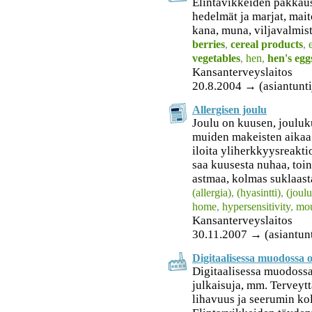
Elintavikkeiden pakkaus
hedelmät ja marjat, maito
kana, muna, viljavalmist
berries
,
cereal products
,
vegetables
,
hen
,
hen's egg
Kansanterveyslaitos
20.8.2004 → (asiantuntij
Allergisen joulu
Joulu on kuusen, jouluk
muiden makeisten aikaa. 
iloita yliherkkyysreakti
saa kuusesta nuhaa, toin
astmaa, kolmas suklaasta
(allergia)
,
(hyasintti)
,
(joulu
home
,
hypersensitivity
,
mo
Kansanterveyslaitos
30.11.2007 → (asiantunt
Digitaalisessa muodossa o
Digitaalisessa muodoss
julkaisuja, mm. Terveytt
lihavuus ja seerumin kol