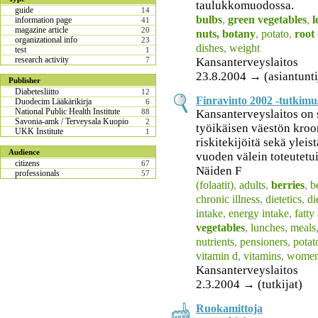
taulukkomuodossa.
guide
14
bulbs
,
green vegetables
,
l
information page
41
magazine article
20
nuts, botany
,
potato
,
root
organizational info
23
dishes
,
weight
test
1
research activity
Kansanterveyslaitos
7
23.8.2004 → (asiantuntij
Publisher
Diabetesliitto
12
Finravinto 2002 -tutkimu
Duodecim Lääkärikirja
6
National Public Health Institute
Kansanterveyslaitos on
88
Savonia-amk / Terveysala Kuopio
2
työikäisen väestön kroo
UKK Institute
1
riskitekijöitä sekä yleis
Audience
vuoden välein toteutetu
citizens
67
Näiden F
professionals
57
(folaatit)
,
adults
,
berries
,
b
chronic illness
,
dietetics
,
di
intake
,
energy intake
,
fatty
vegetables
,
lunches
,
meals
nutrients
,
pensioners
,
potat
vitamin d
,
vitamins
,
wome
Kansanterveyslaitos
2.3.2004 → (tutkijat)
Ruokamittoja