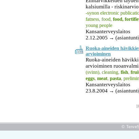
Elintarvikkeiden täyden
kalsiumilla - riskinarvioi
-synon electronic publicati
fatness
,
food
,
food, fortifi
young people
Kansanterveyslaitos
2.12.2005 → (asiantunti
Ruoka-aineiden hävikkie
arvioiminen
Ruoka-aineiden hävikki
arvioiminen ruoanvalmi
(svinn)
,
cleaning
,
fish
,
frui
eggs
,
meat
,
pasta
,
prelimi
Kansanterveyslaitos
23.8.2004 → (asiantuntij
1
© TerveS