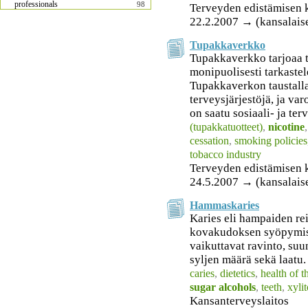
professionals
98
Terveyden edistämisen 
22.2.2007 → (kansalais
Tupakkaverkko
Tupakkaverkko tarjoaa t
monipuolisesti tarkastele
Tupakkaverkon taustall
terveysjärjestöjä, ja va
on saatu sosiaali- ja ter
(tupakkatuotteet)
,
nicotine
cessation
,
smoking policies
tobacco industry
Terveyden edistämisen 
24.5.2007 → (kansalais
Hammaskaries
Karies eli hampaiden r
kovakudoksen syöpymis
vaikuttavat ravinto, suu
syljen määrä sekä laatu.
caries
,
dietetics
,
health of 
sugar alcohols
,
teeth
,
xylit
Kansanterveyslaitos